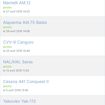
Mantelli AM.12
d9pouces
: cette fois, c'est le Brésil et Singapour qui mettent le site
jericho
par terre
le 27 avril 2016 14:25
jericho
: Ah ben je peux te confirmer que j'étais resté dans le filtre…
Alaparma AM.75 Baldo
jericho
d9pouces
: Désolé ! Mon filtrage a été un peu trop violent
le 26 avril 2016 14:06
manifestement
tout voir
CVV-6 Canguro
jericho
le 25 avril 2016 10:49
NAL/HAL Saras
jericho
le 13 avril 2016 11:29
Cessna 441 Conquest II
jericho
le 5 avril 2016 13:40
Yakovlev Yak-112