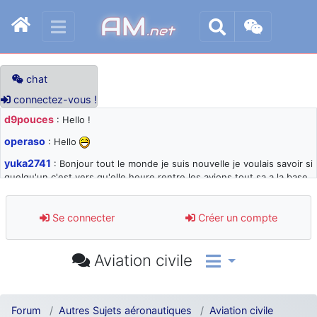
AM
.net
chat
connectez-vous !
d9pouces
: Hello !
operaso
: Hello
yuka2741
: Bonjour tout le monde je suis nouvelle je voulais savoir si
quelqu'un c'est vers qu'elle heure rentre les avions tout sa a la base
105 svp
d9pouces
: désolé pour les quelques blocages du site ces derniers
Se connecter
Créer un compte
jours : je teste des méthodes contre le spam et les bots trop nocifs
d9pouces
: Merci ! Un souvenir de la Ferté-Alais !
Aviation civile
paxwax
: Super, la nouvelle bannière
d9pouces
: je suis un avion@,._,+ > lesquels ? je ne suis pas sûr de
comprendre
Forum
Autres Sujets aéronautiques
Aviation civile