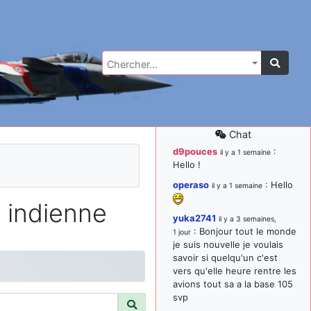
Chercher…
Chat
d9pouces
:
il y a 1 semaine
Hello !
operaso
: Hello
il y a 1 semaine
 indienne
yuka2741
il y a 3 semaines,
: Bonjour tout le monde
1 jour
je suis nouvelle je voulais
savoir si quelqu'un c'est
vers qu'elle heure rentre les
avions tout sa a la base 105
svp