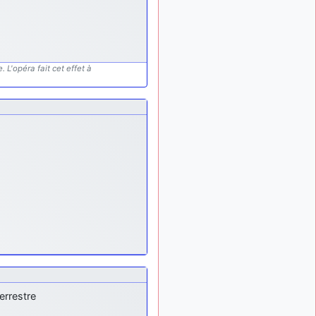
mieux
d9pouces
il y a 10 mois,
: cette fois, c'est le
1 semaine
Brésil et Singapour qui
 L'opéra fait cet effet à
mettent le site par terre
jericho
:
il y a 11 mois, 2 semaines
Ah ben je peux te confirmer
que j'étais resté dans le
filtre…
d9pouces
il y a 11 mois,
: Désolé ! Mon
2 semaines
filtrage a été un peu trop
violent manifestement
tout voir
errestre