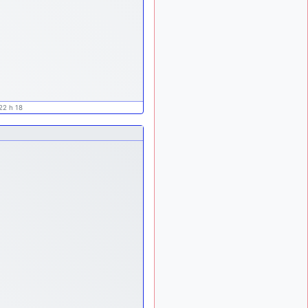
tu peux tenter l'un des
rares lycées militaires
comme le Prytanée dans la
Sarthe, ça ne peut pas faire
de mal !
d9pouces
: C'est
il y a 8 mois
plutôt après le lycée, voire
après une prépa
22 h 18
scientifique, tu as donc
encore un peu de temps
devant toi
yaellerigolow
il y a 8 mois,
: bonjour a tous je
1 semaine
suis un élève de première
passionnée par l'aviation
militaire , pourrais je savoir
que faire après le lycée
pour s'orienter et pouvoir
devenir officier de l'armée
de l'air?
d9pouces
il y a 8 mois,
: lesquels, par
4 semaines