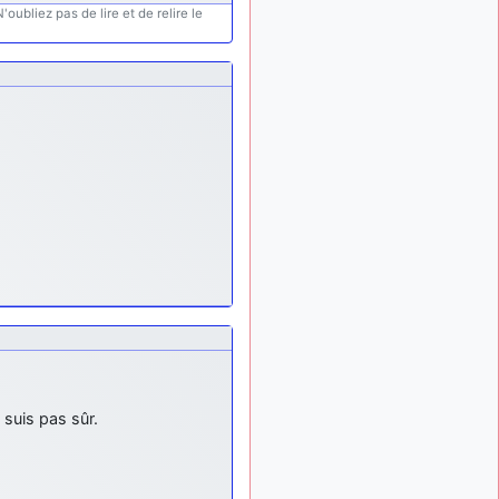
exemple ?
oubliez pas de lire et de relire le
mahmoud
:
il y a 9 mois
bonsoir, très instructif ce
site .mais nous aimerions
avoir les photo des anciens
appareils de l'armée de l'air
de la haute -volta
d9pouces
: Ça
il y a 10 mois
me casse quand même bien
les pieds, j’avoue
jericho
: Pour moi
il y a 10 mois
tout est à nouveau OK
dirait-on… Merci à toi.
d9pouces
: En
il y a 10 mois
espérant n’avoir coupé les
accessoires de personne au
passage !
 suis pas sûr.
d9pouces
il y a 10 mois,
: j'ai trouvé un
1 semaine
palliatif un peu violent, mais
ça devrait aller un peu