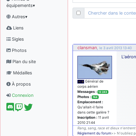
équipements▾
Chercher dans le cont
Autres▾
Liens
Sigles
clansman
,
le 3 avril 2013 13:40
Photos
L'aéron
Plan du site
Médailles
Général de
À propos
corps aérien
Messages :
13 243
Connexion
Photos :
744
Emplacement :
Qu'allait-il faire
dans cette galère ?
Inscription :
11 avril
2010 21:44
Rang, sang, race et dieux n'entrent 
Réglement du forum
>> N'oubliez pa