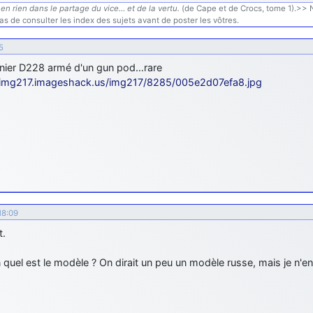
en rien dans le partage du vice… et de la vertu.
(de Cape et de Crocs, tome 1).>> N'
s de consulter les index des sujets avant de poster les vôtres.
5
nier D228 armé d'un gun pod…rare
//img217.imageshack.us/img217/8285/005e2d07efa8.jpg
18:09
t.
 quel est le modèle ? On dirait un peu un modèle russe, mais je n'en