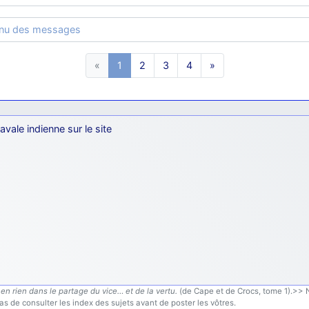
enu des messages
«
1
2
3
4
»
avale indienne sur le site
en rien dans le partage du vice… et de la vertu.
(de Cape et de Crocs, tome 1).>> N'
s de consulter les index des sujets avant de poster les vôtres.