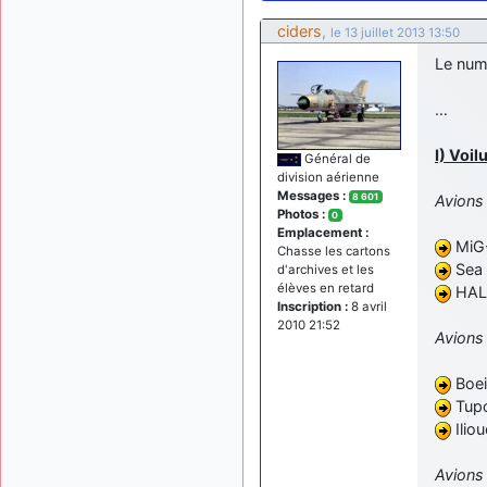
ciders
,
le 13 juillet 2013 13:50
Le numé
…
I) Voil
Général de
division aérienne
Messages :
8 601
Avions
Photos :
0
Emplacement :
MiG-
Chasse les cartons
Sea 
d'archives et les
élèves en retard
HAL 
Inscription :
8 avril
2010 21:52
Avions 
Boei
Tup
Ilio
Avions 