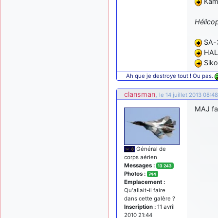
Kam
Hélicop
SA-3
HAL 
Siko
Ah que je destroye tout ! Ou pas.
clansman
,
le 14 juillet 2013 08:48
MAJ fai
Général de
corps aérien
Messages :
13 243
Photos :
744
Emplacement :
Qu'allait-il faire
dans cette galère ?
Inscription :
11 avril
2010 21:44