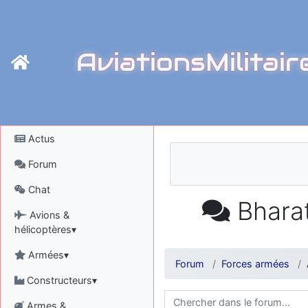
AviationsMilitair
Actus
Forum
Chat
Bharat
Avions &
hélicoptères▾
Armées▾
Forum
Forces armées
Constructeurs▾
Armes &