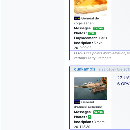
Général de
corps aérien
Messages :
13 060
Photos :
1 719
Emplacement :
Paris
Inscription :
5 avril
2010 00:03
Et tous ces points d'exclamation, vo
certains.
Terry Pratchett
ouakamois
,
le 22 décembre 201
22 UAV
6 OP
Général
d'armée aérienne
Messages :
16 050
Photos :
0
Inscription :
3 mars
2011 13:39