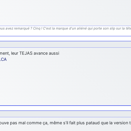
us avez remarqué ? Cinq ! C'est la marque d'un aliéné qui porte son slip sur la tête.
ement, leur TEJAS avance aussi
LCA
rouve pas mal comme ça, même s'il fait plus pataud que la version t