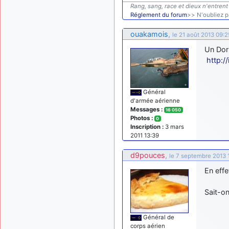
Rang, sang, race et dieux n'entrent 
Réglement du forum
>> N'oubliez pa
ouakamois
,
le 21 août 2013 09:2
Un Dor
http:
Général
d'armée aérienne
Messages :
16 050
Photos :
0
Inscription :
3 mars
2011 13:39
d9pouces
,
le 7 septembre 2013 
En effe
Sait-on
Général de
corps aérien