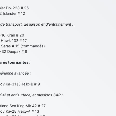
ier Do-228 # 26
 Islander # 12
de transport, de liaison et d'entraînement :
16 Kiran # 20
Hawk 132 # 17
Seras # 15 (commandés)
32 Deepak # 8
lures tournantes :
aérienne avancée :
v Ka-31 [i)Helix-B # 9
SM et antisurface, et missions SAR :
land Sea King Mk.42 # 27
ov Ka-28
Helix-A
# 13