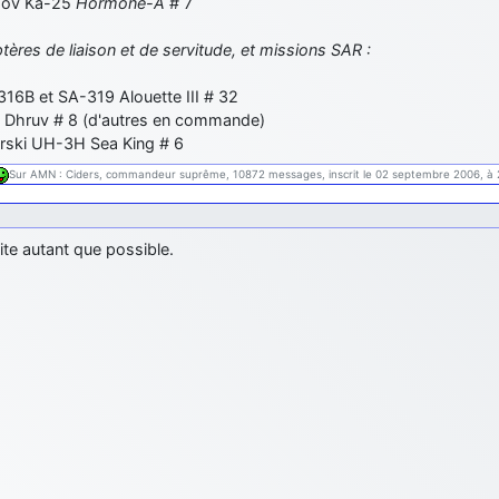
ov Ka-25
Hormone-A
# 7
tères de liaison et de servitude, et missions SAR :
16B et SA-319 Alouette III # 32
Dhruv # 8 (d'autres en commande)
rski UH-3H Sea King # 6
Sur AMN : Ciders, commandeur suprême, 10872 messages, inscrit le 02 septembre 2006, à 
te autant que possible.