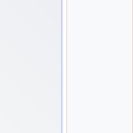
meeting de Lann Bihoué de
2026 ?
cachée dans les pins
il y a
: Coucou et
6 mois, 3 semaines
excellente année 2026 à
tous et au site!
jericho
: Bonne
il y a 7 mois
année et tous mes meilleurs
voeux à tous pour 2026 !
little boy
: je vous
il y a 7 mois
souhaite un bon réveillon
pour cette nouvelle année!
jericho
:
il y a 7 mois, 1 semaine
Merci D9pouces, à mon tour
de souhaiter un Joyeux
Noël et de bonnes fêtes de
fin d'année.
d9pouces
il y a 7 mois,
: Joyeux Noël à
1 semaine
tous !
d9pouces
: mais
il y a 8 mois