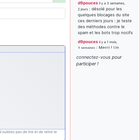
d9pouces
il y a 3 semaines,
: désolé pour les
2 jours
quelques blocages du site
ces derniers jours : je teste
des méthodes contre le
spam et les bots trop nocifs
d9pouces
il y a 1 mois,
: Merci ! Un
3 semaines
souvenir de la Ferté-Alais !
connectez-vous
pour
paxwax
:
participer !
il y a 1 mois, 3 semaines
Super, la nouvelle bannière
d9pouces
il y a 2 mois,
: je suis un
1 semaine
avion@,._,+ > lesquels ? je
ne suis pas sûr de
comprendre
d9pouces
il y a 2 mois,
: ouakamois > si tu
1 semaine
parles du sujet sur l'Armée
de l'Air, bien sûr que oui !
oubliez pas de lire et de relire le
je suis un avion@,._,+
il y a