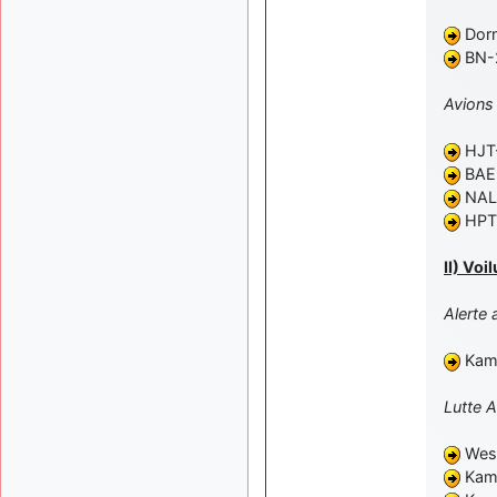
Dorn
BN-2
Avions 
HJT-
BAE 
NAL 
HPT-
II) Voi
Alerte 
Kamo
Lutte A
West
Kam