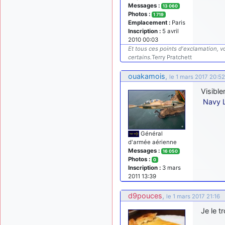
Messages :
13 060
Photos :
1 719
Emplacement :
Paris
Inscription :
5 avril
2010 00:03
Et tous ces points d'exclamation, vo
certains.
Terry Pratchett
ouakamois
,
le 1 mars 2017 20:52
Visibl
Navy 
Général
d'armée aérienne
Messages :
16 050
Photos :
0
Inscription :
3 mars
2011 13:39
d9pouces
,
le 1 mars 2017 21:16
Je le t