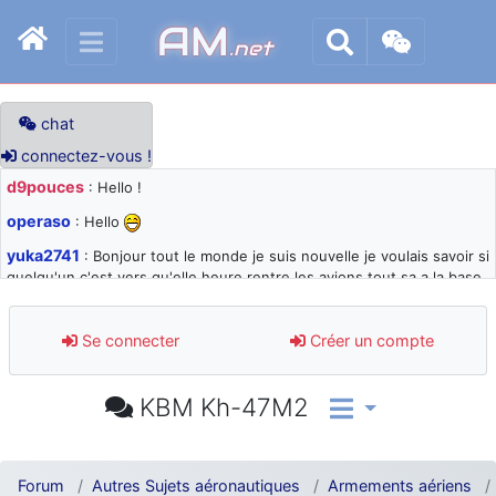
AM
.net
chat
connectez-vous !
d9pouces
: Hello !
operaso
: Hello
yuka2741
: Bonjour tout le monde je suis nouvelle je voulais savoir si
quelqu'un c'est vers qu'elle heure rentre les avions tout sa a la base
105 svp
d9pouces
: désolé pour les quelques blocages du site ces derniers
Se connecter
Créer un compte
jours : je teste des méthodes contre le spam et les bots trop nocifs
d9pouces
: Merci ! Un souvenir de la Ferté-Alais !
KBM Kh-47M2
paxwax
: Super, la nouvelle bannière
d9pouces
: je suis un avion@,._,+ > lesquels ? je ne suis pas sûr de
comprendre
Forum
Autres Sujets aéronautiques
Armements aériens