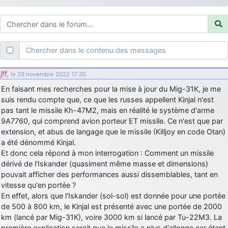
d9pouces
: ouakamois > si tu parles du sujet sur l'Armée de l'Air,
bien sûr que oui !
je suis un avion@,._,+
: Bonjour je viens d'arriver il y a quelques
moi et quelques avions n'ont pas les mêmes noms qu'aujourd'hui
Chercher dans le contenu des messages
ouakamois
: Bonjourà toutes et à tous.en espérantque ces
quelques images du Pays Basque vous auront plu ; Agur…
jff
,
le 29 novembre 2022 17:35
d9pouces
: Je me rattraperai à la Ferté samedi
En faisant mes recherches pour la mise à jour du Mig-31K, je me
d9pouces
suis rendu compte que, ce que les russes appellent Kinjal n'est
: Malheureusement non
un peu trop loin pour moi !
pas tant le missile Kh-47M2, mais en réalité le système d'arme
fox_50
: Bonjour, certains parmis vous étaient-ils présent au
9A7760, qui comprend avion porteur ET missile. Ce n'est que par
meeting de Lann Bihoué de 2026 ?
extension, et abus de langage que le missile (Killjoy en code Otan)
cachée dans les pins
: Coucou et excellente année 2026 à tous et
a été dénommé Kinjal.
au site!
Et donc cela répond à mon interrogation : Comment un missile
dérivé de l'Iskander (quasiment même masse et dimensions)
jericho
: Bonne année et tous mes meilleurs voeux à tous pour
pouvait afficher des performances aussi dissemblables, tant en
2026 !
vitesse qu'en portée ?
little boy
: je vous souhaite un bon réveillon pour cette nouvelle
En effet, alors que l'Iskander (sol-sol) est donnée pour une portée
année!
de 500 à 800 km, le Kinjal est présenté avec une portée de 2000
jericho
km (lancé par Mig-31K), voire 3000 km si lancé par Tu-22M3. La
: Merci D9pouces, à mon tour de souhaiter un Joyeux Noël
et de bonnes fêtes de fin d'année.
première explication serait que le missile a plus d'allonge car étant