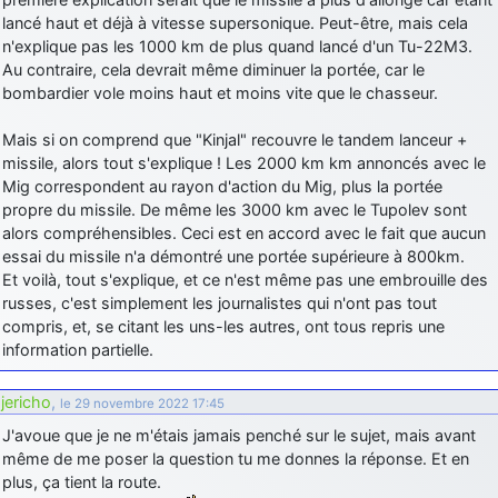
lancé haut et déjà à vitesse supersonique. Peut-être, mais cela
d9pouces
: Joyeux Noël à tous !
n'explique pas les 1000 km de plus quand lancé d'un Tu-22M3.
d9pouces
: mais tu peux tenter l'un des rares lycées militaires
Au contraire, cela devrait même diminuer la portée, car le
comme le Prytanée dans la Sarthe, ça ne peut pas faire de mal !
bombardier vole moins haut et moins vite que le chasseur.
d9pouces
: C'est plutôt après le lycée, voire après une prépa
Mais si on comprend que "Kinjal" recouvre le tandem lanceur +
scientifique, tu as donc encore un peu de temps devant toi
missile, alors tout s'explique ! Les 2000 km km annoncés avec le
yaellerigolow
: bonjour a tous je suis un élève de première
Mig correspondent au rayon d'action du Mig, plus la portée
passionnée par l'aviation militaire , pourrais je savoir que faire après
propre du missile. De même les 3000 km avec le Tupolev sont
le lycée pour s'orienter et pouvoir devenir officier de l'armée de l'air?
alors compréhensibles. Ceci est en accord avec le fait que aucun
d9pouces
: lesquels, par exemple ?
essai du missile n'a démontré une portée supérieure à 800km.
Et voilà, tout s'explique, et ce n'est même pas une embrouille des
mahmoud
: bonsoir, très instructif ce site .mais nous aimerions avoir
russes, c'est simplement les journalistes qui n'ont pas tout
les photo des anciens appareils de l'armée de l'air de la haute -volta
compris, et, se citant les uns-les autres, ont tous repris une
d9pouces
: Ça me casse quand même bien les pieds, j’avoue
information partielle.
jericho
: Pour moi tout est à nouveau OK dirait-on… Merci à toi.
jericho
,
le 29 novembre 2022 17:45
d9pouces
: En espérant n’avoir coupé les accessoires de personne
au passage !
J'avoue que je ne m'étais jamais penché sur le sujet, mais avant
même de me poser la question tu me donnes la réponse. Et en
d9pouces
: j'ai trouvé un palliatif un peu violent, mais ça devrait aller
plus, ça tient la route.
un peu mieux