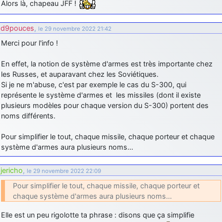
Alors là, chapeau JFF !
d9pouces
: cette fois, c'est le Brésil et Singapour qui mettent le site
par terre
d9pouces
,
le 29 novembre 2022 21:42
jericho
: Ah ben je peux te confirmer que j'étais resté dans le filtre…
Merci pour l'info !
d9pouces
: Désolé ! Mon filtrage a été un peu trop violent
En effet, la notion de système d'armes est très importante chez
manifestement
les Russes, et auparavant chez les Soviétiques.
Si je ne m'abuse, c'est par exemple le cas du S-300, qui
tout voir
représente le système d'armes et les missiles (dont il existe
plusieurs modèles pour chaque version du S-300) portent des
noms différents.
Pour simplifier le tout, chaque missile, chaque porteur et chaque
système d'armes aura plusieurs noms…
jericho
,
le 29 novembre 2022 22:09
Pour simplifier le tout, chaque missile, chaque porteur et
chaque système d'armes aura plusieurs noms…
Elle est un peu rigolotte ta phrase : disons que ça simplifie