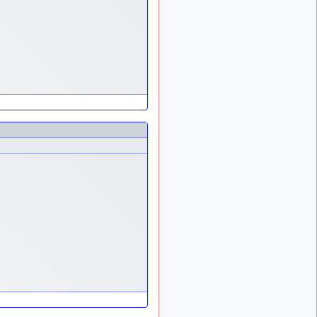
ça devrait aller un peu
mieux
d9pouces
il y a 10 mois,
: cette fois, c'est le
1 semaine
Brésil et Singapour qui
mettent le site par terre
jericho
:
il y a 11 mois, 2 semaines
Ah ben je peux te confirmer
que j'étais resté dans le
filtre…
d9pouces
il y a 11 mois,
: Désolé ! Mon
2 semaines
filtrage a été un peu trop
violent manifestement
tout voir