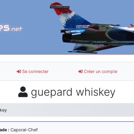
es
.net
Se connecter
Créer un compte
guepard whiskey
key
ade :
Caporal-Chef