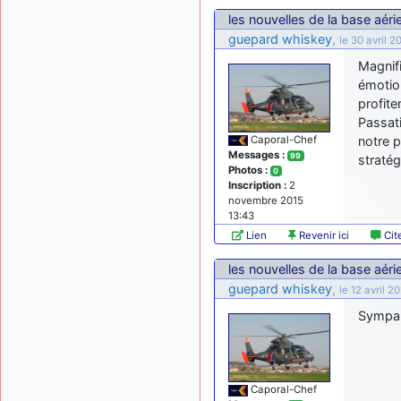
les nouvelles de la base aér
guepard whiskey
,
le 30 avril 2
Magnif
émotion
profite
Passat
notre p
Caporal-Chef
Messages :
99
straté
Photos :
0
Inscription :
2
novembre 2015
13:43
Lien
Revenir ici
Cit
les nouvelles de la base aér
guepard whiskey
,
le 12 avril 2
Sympa 
Caporal-Chef