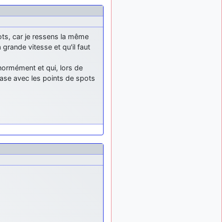
: Bonjour je
2 mois, 1 semaine
viens d'arriver il y a
quelques moi et quelques
avions n'ont pas les mêmes
ts, car je ressens la même
noms qu'aujourd'hui
grande vitesse et qu'il faut
ouakamois
il y a 2 mois,
: Bonjourà toutes
ormément et qui, lors de
2 semaines
et à tous.en espérantque
 base avec les points de spots
ces quelques images du
Pays Basque vous auront
plu ; Agur…
d9pouces
il y a 2 mois,
: Je me rattraperai
2 semaines
à la Ferté samedi
d9pouces
il y a 2 mois,
:
2 semaines
Malheureusement non
un
peu trop loin pour moi !
fox_50
:
il y a 2 mois, 2 semaines
Bonjour, certains parmis
vous étaient-ils présent au