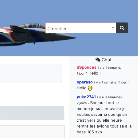
Chercher…
Chat
d9pouces
il y a 1 semaine,
: Hello !
1 jour
operaso
:
il y a 1 semaine, 1 jour
Hello
yuka2741
il y a 3 semaines,
: Bonjour tout le
2 jours
monde je suis nouvelle je
voulais savoir si quelqu'un
c'est vers qu'elle heure
rentre les avions tout sa a la
base 105 svp