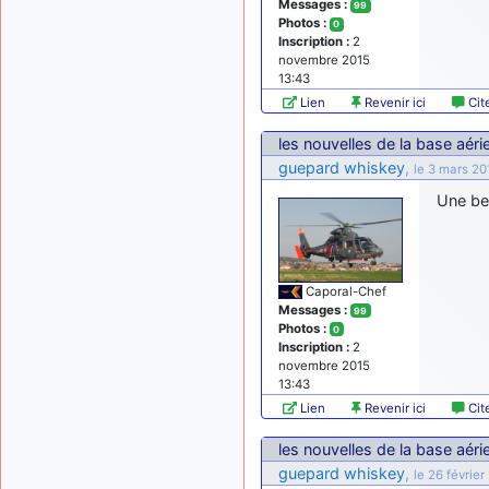
Messages :
99
Photos :
0
Inscription :
2
novembre 2015
13:43
Lien
Revenir ici
Cit
les nouvelles de la base aér
guepard whiskey
,
le 3 mars 20
Une bel
Caporal-Chef
Messages :
99
Photos :
0
Inscription :
2
novembre 2015
13:43
Lien
Revenir ici
Cit
les nouvelles de la base aér
guepard whiskey
,
le 26 février