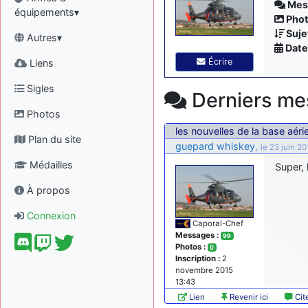
Mess
équipements▾
Phot
Sujet
Autres▾
Date 
Écrire
Liens
Sigles
Derniers me
Photos
les nouvelles de la base aér
Plan du site
guepard whiskey
,
le 23 juin 20
Médailles
Super, 
À propos
Connexion
Caporal-Chef
Messages :
99
Photos :
0
Inscription :
2
novembre 2015
13:43
Lien
Revenir ici
Cit