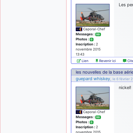
Les pe
Caporal-Chef
Messages :
99
Photos :
0
Inscription :
2
novembre 2015
13:43
Lien
Revenir ici
Cit
les nouvelles de la base aér
guepard whiskey
,
le 6 février 
nickel!
Caporal-Chef
Messages :
99
Photos :
0
Inscription :
2
novembre 2015