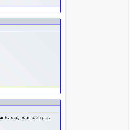
exemple ?
mahmoud
:
il y a 9 mois
bonsoir, très instructif ce
site .mais nous aimerions
avoir les photo des anciens
appareils de l'armée de l'air
de la haute -volta
d9pouces
: Ça
il y a 10 mois
me casse quand même bien
les pieds, j’avoue
jericho
:
il y a 10 mois, 1 semaine
Pour moi tout est à nouveau
OK dirait-on… Merci à toi.
d9pouces
il y a 10 mois,
: En espérant
1 semaine
n’avoir coupé les
accessoires de personne au
passage !
d9pouces
ur Evreux, pour notre plus
il y a 10 mois,
: j'ai trouvé un
1 semaine
palliatif un peu violent, mais