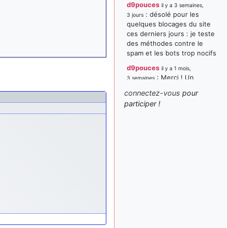
d9pouces
il y a 3 semaines,
: désolé pour les
3 jours
quelques blocages du site
ces derniers jours : je teste
des méthodes contre le
spam et les bots trop nocifs
d9pouces
il y a 1 mois,
: Merci ! Un
3 semaines
souvenir de la Ferté-Alais !
connectez-vous
pour
paxwax
:
participer !
il y a 1 mois, 3 semaines
Super, la nouvelle bannière
d9pouces
il y a 2 mois,
: je suis un
1 semaine
avion@,._,+ > lesquels ? je
ne suis pas sûr de
comprendre
d9pouces
il y a 2 mois,
: ouakamois > si tu
1 semaine
parles du sujet sur l'Armée
de l'Air, bien sûr que oui !
je suis un avion@,._,+
il y a