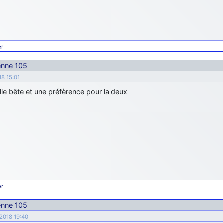
er
ienne 105
18 15:01
le bête et une préfèrence pour la deux
er
ienne 105
 2018 19:40