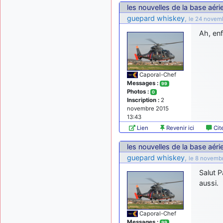
les nouvelles de la base aér
guepard whiskey
,
le 24 novem
Ah, enf
Caporal-Chef
Messages :
99
Photos :
0
Inscription :
2
novembre 2015
13:43
Lien
Revenir ici
Cit
les nouvelles de la base aér
guepard whiskey
,
le 8 novembr
Salut P
aussi.
Caporal-Chef
Messages :
99