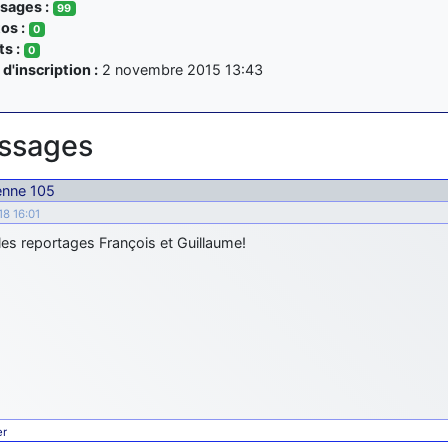
ages :
99
os :
0
s :
0
d'inscription :
2 novembre 2015 13:43
ssages
ienne 105
18 16:01
les reportages François et Guillaume!
er