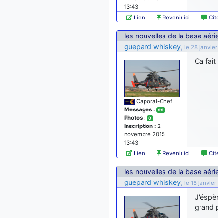
13:43
Lien
Revenir ici
Cit
les nouvelles de la base aér
guepard whiskey
,
le 28 janvie
Ca fait
Caporal-Chef
Messages :
99
Photos :
0
Inscription :
2
novembre 2015
13:43
Lien
Revenir ici
Cit
les nouvelles de la base aér
guepard whiskey
,
le 15 janvier
J'éspèr
grand pl