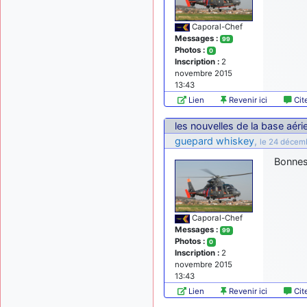
Caporal-Chef
Messages :
99
Photos :
0
Inscription :
2
novembre 2015
13:43
Lien
Revenir ici
Cit
les nouvelles de la base aér
guepard whiskey
,
le 24 décem
Bonnes 
Caporal-Chef
Messages :
99
Photos :
0
Inscription :
2
novembre 2015
13:43
Lien
Revenir ici
Cit