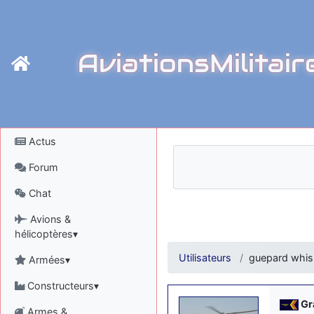
AviationsMilitair
Actus
Forum
Chat
Avions &
hélicoptères▾
Utilisateurs
guepard whis
Armées▾
Constructeurs▾
Gr
Armes &