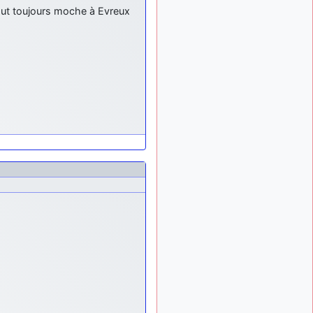
tu peux tenter l'un des
aut toujours moche à Evreux
rares lycées militaires
comme le Prytanée dans la
Sarthe, ça ne peut pas faire
de mal !
d9pouces
: C'est
il y a 8 mois
plutôt après le lycée, voire
après une prépa
scientifique, tu as donc
encore un peu de temps
devant toi
yaellerigolow
il y a 8 mois,
: bonjour a tous je
1 semaine
suis un élève de première
passionnée par l'aviation
militaire , pourrais je savoir
que faire après le lycée
pour s'orienter et pouvoir
devenir officier de l'armée
de l'air?
d9pouces
il y a 8 mois,
: lesquels, par
4 semaines