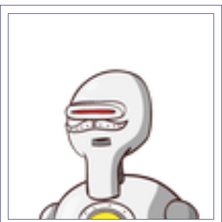
d9pouces
: ouakamois > si tu parles du sujet sur l'Armée de l'Air,
bien sûr que oui !
je suis un avion@,._,+
: Bonjour je viens d'arriver il y a quelques
moi et quelques avions n'ont pas les mêmes noms qu'aujourd'hui
ouakamois
: Bonjourà toutes et à tous.en espérantque ces
quelques images du Pays Basque vous auront plu ; Agur…
d9pouces
: Je me rattraperai à la Ferté samedi
d9pouces
: Malheureusement non
un peu trop loin pour moi !
fox_50
: Bonjour, certains parmis vous étaient-ils présent au
meeting de Lann Bihoué de 2026 ?
cachée dans les pins
: Coucou et excellente année 2026 à tous et
au site!
jericho
: Bonne année et tous mes meilleurs voeux à tous pour
2026 !
little boy
: je vous souhaite un bon réveillon pour cette nouvelle
année!
jericho
: Merci D9pouces, à mon tour de souhaiter un Joyeux Noël
et de bonnes fêtes de fin d'année.