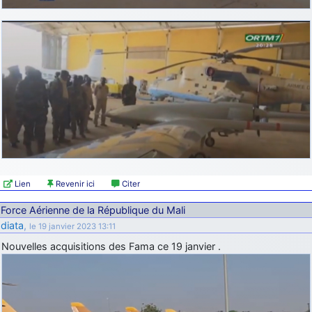
Lien
Revenir ici
Citer
Force Aérienne de la République du Mali
diata
,
le 19 janvier 2023 13:11
Nouvelles acquisitions des Fama ce 19 janvier .