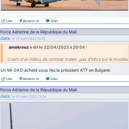
d9pouces
: cette fois, c'est le Brésil et Singapour qui mettent le site
par terre
jericho
: Ah ben je peux te confirmer que j'étais resté dans le filtre…
Lien
Revenir ici
Citer
Force Aérienne de la République du Mali
d9pouces
: Désolé ! Mon filtrage a été un peu trop violent
diata
,
le 23 avril 2023 01:25
manifestement
amokrouz
a dit le 22/04/2023 à 20:54 :
tout voir
Crash d'un Hélico de combat malien ,pas d'infos sur le modèle
Un Mi-24 D acheté sous feu le président ATT en Bulgarie
Lien
Revenir ici
Citer
Force Aérienne de la République du Mali
diata
,
le 16 mars 2023 13:24