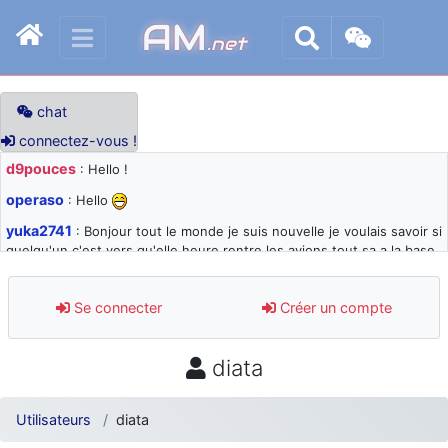
AM
.net
chat
connectez-vous !
d9pouces
: Hello !
operaso
: Hello
yuka2741
: Bonjour tout le monde je suis nouvelle je voulais savoir si
quelqu'un c'est vers qu'elle heure rentre les avions tout sa a la base
105 svp
d9pouces
: désolé pour les quelques blocages du site ces derniers
Se connecter
Créer un compte
jours : je teste des méthodes contre le spam et les bots trop nocifs
d9pouces
: Merci ! Un souvenir de la Ferté-Alais !
diata
paxwax
: Super, la nouvelle bannière
d9pouces
: je suis un avion@,._,+ > lesquels ? je ne suis pas sûr de
Utilisateurs
diata
comprendre