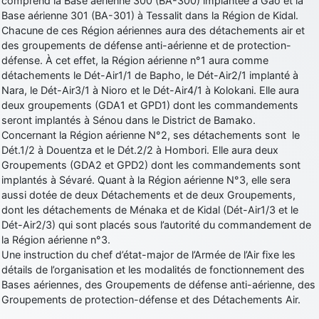
comprend la Base aérienne 300 (BA-300) implantée à Gao et la
Base aérienne 301 (BA-301) à Tessalit dans la Région de Kidal.
Chacune de ces Région aériennes aura des détachements air et
des groupements de défense anti-aérienne et de protection-
défense. À cet effet, la Région aérienne n°1 aura comme
détachements le Dét-Air1/1 de Bapho, le Dét-Air2/1 implanté à
Nara, le Dét-Air3/1 à Nioro et le Dét-Air4/1 à Kolokani. Elle aura
deux groupements (GDA1 et GPD1) dont les commandements
seront implantés à Sénou dans le District de Bamako.
Concernant la Région aérienne N°2, ses détachements sont le
Dét.1/2 à Douentza et le Dét.2/2 à Hombori. Elle aura deux
Groupements (GDA2 et GPD2) dont les commandements sont
implantés à Sévaré. Quant à la Région aérienne N°3, elle sera
aussi dotée de deux Détachements et de deux Groupements,
dont les détachements de Ménaka et de Kidal (Dét-Air1/3 et le
Dét-Air2/3) qui sont placés sous l’autorité du commandement de
la Région aérienne n°3.
Une instruction du chef d’état-major de l’Armée de l’Air fixe les
détails de l’organisation et les modalités de fonctionnement des
Bases aériennes, des Groupements de défense anti-aérienne, des
Groupements de protection-défense et des Détachements Air.