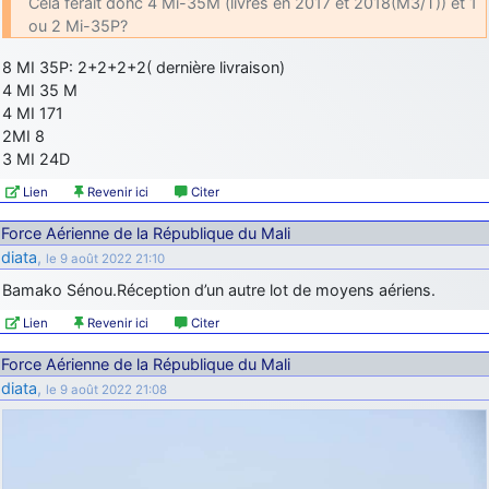
Celà ferait donc 4 Mi-35M (livrés en 2017 et 2018(M3/T)) et 1
ou 2 Mi-35P?
8 MI 35P: 2+2+2+2( dernière livraison)
4 MI 35 M
4 MI 171
2MI 8
3 MI 24D
Lien
Revenir ici
Citer
Force Aérienne de la République du Mali
diata
,
le 9 août 2022 21:10
Bamako Sénou.Réception d’un autre lot de moyens aériens.
Lien
Revenir ici
Citer
Force Aérienne de la République du Mali
diata
,
le 9 août 2022 21:08