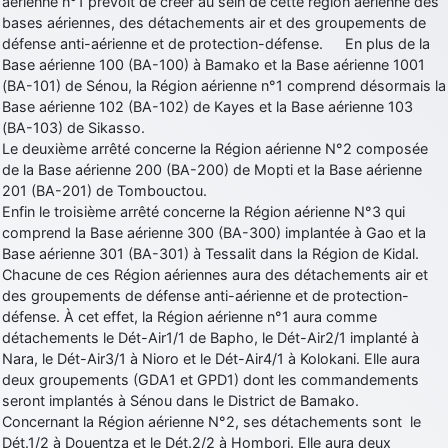
aérienne n°1 prévoit de créer au sein de cette région aérienne des
bases aériennes, des détachements air et des groupements de
défense anti-aérienne et de protection-défense. En plus de la
Base aérienne 100 (BA-100) à Bamako et la Base aérienne 1001
(BA-101) de Sénou, la Région aérienne n°1 comprend désormais la
Base aérienne 102 (BA-102) de Kayes et la Base aérienne 103
(BA-103) de Sikasso.
Le deuxième arrêté concerne la Région aérienne N°2 composée
de la Base aérienne 200 (BA-200) de Mopti et la Base aérienne
201 (BA-201) de Tombouctou.
Enfin le troisième arrêté concerne la Région aérienne N°3 qui
comprend la Base aérienne 300 (BA-300) implantée à Gao et la
Base aérienne 301 (BA-301) à Tessalit dans la Région de Kidal.
Chacune de ces Région aériennes aura des détachements air et
des groupements de défense anti-aérienne et de protection-
défense. À cet effet, la Région aérienne n°1 aura comme
détachements le Dét-Air1/1 de Bapho, le Dét-Air2/1 implanté à
Nara, le Dét-Air3/1 à Nioro et le Dét-Air4/1 à Kolokani. Elle aura
deux groupements (GDA1 et GPD1) dont les commandements
seront implantés à Sénou dans le District de Bamako.
Concernant la Région aérienne N°2, ses détachements sont le
Dét.1/2 à Douentza et le Dét.2/2 à Hombori. Elle aura deux