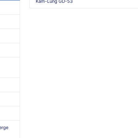
Kam-Lung GD-53
erge