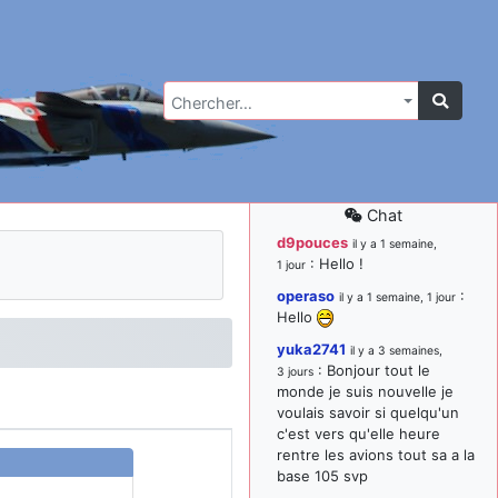
Chercher…
Chat
d9pouces
il y a 1 semaine,
: Hello !
1 jour
operaso
:
il y a 1 semaine, 1 jour
Hello
yuka2741
il y a 3 semaines,
: Bonjour tout le
3 jours
monde je suis nouvelle je
voulais savoir si quelqu'un
c'est vers qu'elle heure
rentre les avions tout sa a la
base 105 svp