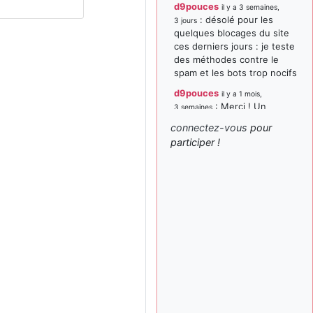
d9pouces
il y a 3 semaines,
: désolé pour les
3 jours
quelques blocages du site
ces derniers jours : je teste
des méthodes contre le
spam et les bots trop nocifs
d9pouces
il y a 1 mois,
: Merci ! Un
3 semaines
souvenir de la Ferté-Alais !
connectez-vous
pour
paxwax
:
participer !
il y a 1 mois, 3 semaines
Super, la nouvelle bannière
d9pouces
il y a 2 mois,
: je suis un
1 semaine
avion@,._,+ > lesquels ? je
ne suis pas sûr de
comprendre
d9pouces
il y a 2 mois,
: ouakamois > si tu
1 semaine
parles du sujet sur l'Armée
de l'Air, bien sûr que oui !
je suis un avion@,._,+
il y a