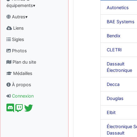
équipements▾
Autonetics
Autres▾
BAE Systems
Liens
Bendix
Sigles
CLETRI
Photos
Plan du site
Dassault
Électronique
Médailles
Decca
À propos
Connexion
Douglas
Elbit
Électronique S
Dassault