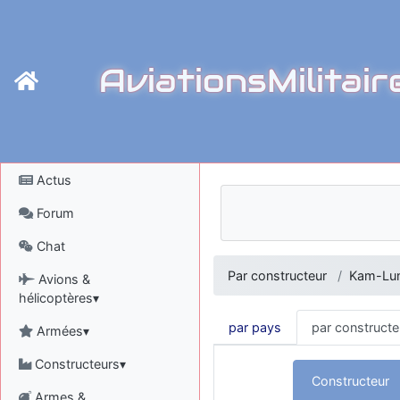
AviationsMilitair
Actus
Forum
Chat
Par constructeur
Kam-Lu
Avions &
hélicoptères▾
par pays
par constructe
Armées▾
Constructeurs▾
Constructeur
Armes &