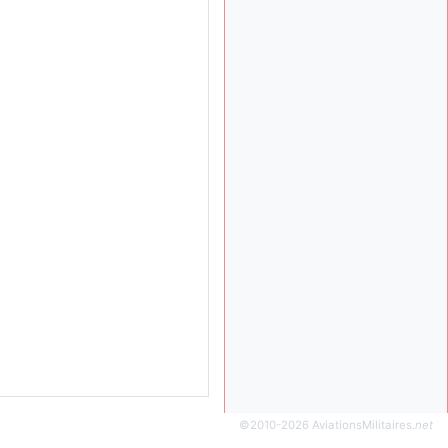
ça devrait aller un peu
mieux
d9pouces
il y a 10 mois,
: cette fois, c'est le
1 semaine
Brésil et Singapour qui
mettent le site par terre
jericho
:
il y a 11 mois, 2 semaines
Ah ben je peux te confirmer
que j'étais resté dans le
filtre…
d9pouces
il y a 11 mois,
: Désolé ! Mon
2 semaines
filtrage a été un peu trop
violent manifestement
tout voir
©2010-2026 AviationsMilitaires
.net