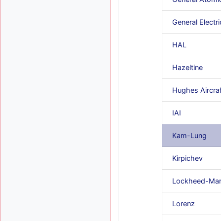
General Electri
HAL
Hazeltine
Hughes Aircraf
IAI
Kam-Lung
Kirpichev
Lockheed-Mar
Lorenz