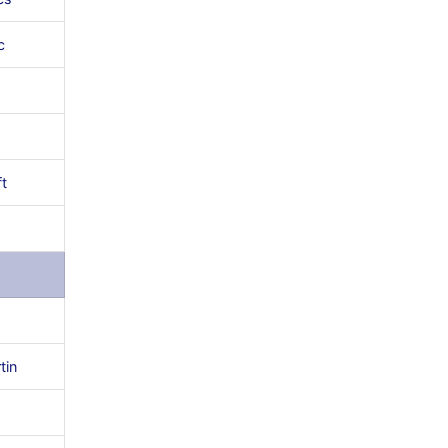
c
t
tin