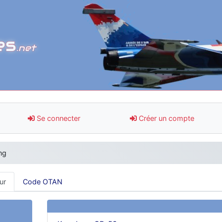
es
.net
Se connecter
Créer un compte
ng
ur
Code OTAN