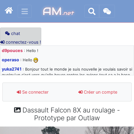
AM
.net
chat
connectez-vous !
d9pouces
: Hello !
operaso
: Hello
yuka2741
: Bonjour tout le monde je suis nouvelle je voulais savoir si
quelqu'un c'est vers qu'elle heure rentre les avions tout sa a la base
105 svp
d9pouces
: désolé pour les quelques blocages du site ces derniers
Se connecter
Créer un compte
jours : je teste des méthodes contre le spam et les bots trop nocifs
d9pouces
: Merci ! Un souvenir de la Ferté-Alais !
Dassault Falcon 8X au roulage -
paxwax
: Super, la nouvelle bannière
Prototype par Outlaw
d9pouces
: je suis un avion@,._,+ > lesquels ? je ne suis pas sûr de
comprendre