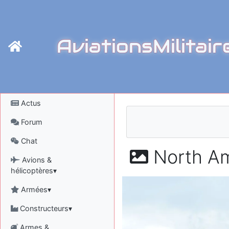
AviationsMilitair
Actus
Forum
Chat
North Am
Avions &
hélicoptères▾
Armées▾
Constructeurs▾
Armes &