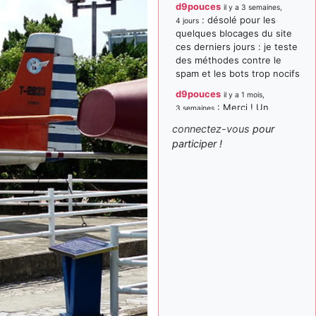
d9pouces
il y a 3 semaines,
: désolé pour les
4 jours
quelques blocages du site
ces derniers jours : je teste
des méthodes contre le
spam et les bots trop nocifs
d9pouces
il y a 1 mois,
: Merci ! Un
3 semaines
souvenir de la Ferté-Alais !
connectez-vous
pour
paxwax
:
participer !
il y a 1 mois, 3 semaines
Super, la nouvelle bannière
d9pouces
il y a 2 mois,
: je suis un
1 semaine
avion@,._,+ > lesquels ? je
ne suis pas sûr de
comprendre
d9pouces
il y a 2 mois,
: ouakamois > si tu
1 semaine
parles du sujet sur l'Armée
de l'Air, bien sûr que oui !
je suis un avion@,._,+
il y a