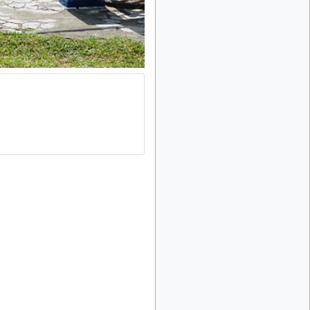
: Bonjour je
2 mois, 1 semaine
viens d'arriver il y a
quelques moi et quelques
avions n'ont pas les mêmes
noms qu'aujourd'hui
ouakamois
il y a 2 mois,
: Bonjourà toutes
2 semaines
et à tous.en espérantque
ces quelques images du
Pays Basque vous auront
plu ; Agur…
d9pouces
il y a 2 mois,
: Je me rattraperai
2 semaines
à la Ferté samedi
d9pouces
il y a 2 mois,
:
2 semaines
Malheureusement non
un
peu trop loin pour moi !
fox_50
:
il y a 2 mois, 3 semaines
Bonjour, certains parmis
vous étaient-ils présent au