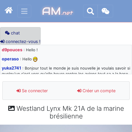
AM
.net
chat
connectez-vous !
d9pouces
: Hello !
operaso
: Hello
yuka2741
: Bonjour tout le monde je suis nouvelle je voulais savoir si
quelqu'un c'est vers qu'elle heure rentre les avions tout sa a la base
105 svp
d9pouces
: désolé pour les quelques blocages du site ces derniers
Se connecter
Créer un compte
jours : je teste des méthodes contre le spam et les bots trop nocifs
d9pouces
: Merci ! Un souvenir de la Ferté-Alais !
Westland Lynx Mk 21A de la marine
paxwax
: Super, la nouvelle bannière
brésilienne
d9pouces
: je suis un avion@,._,+ > lesquels ? je ne suis pas sûr de
comprendre