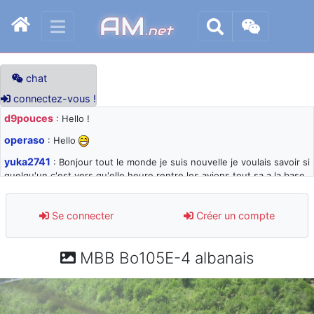
AM
.net
chat
connectez-vous !
d9pouces
: Hello !
operaso
: Hello
yuka2741
: Bonjour tout le monde je suis nouvelle je voulais savoir si
quelqu'un c'est vers qu'elle heure rentre les avions tout sa a la base
105 svp
d9pouces
: désolé pour les quelques blocages du site ces derniers
Se connecter
Créer un compte
jours : je teste des méthodes contre le spam et les bots trop nocifs
d9pouces
: Merci ! Un souvenir de la Ferté-Alais !
MBB Bo105E-4 albanais
paxwax
: Super, la nouvelle bannière
d9pouces
: je suis un avion@,._,+ > lesquels ? je ne suis pas sûr de
comprendre