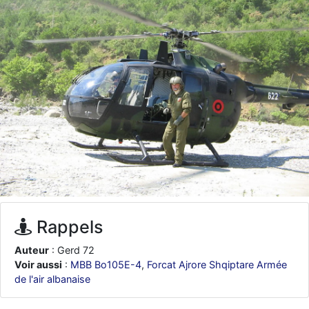
d9pouces
: ouakamois > si tu parles du sujet sur l'Armée de l'Air,
bien sûr que oui !
je suis un avion@,._,+
: Bonjour je viens d'arriver il y a quelques
moi et quelques avions n'ont pas les mêmes noms qu'aujourd'hui
ouakamois
: Bonjourà toutes et à tous.en espérantque ces
quelques images du Pays Basque vous auront plu ; Agur…
d9pouces
: Je me rattraperai à la Ferté samedi
d9pouces
: Malheureusement non
un peu trop loin pour moi !
fox_50
: Bonjour, certains parmis vous étaient-ils présent au
meeting de Lann Bihoué de 2026 ?
cachée dans les pins
: Coucou et excellente année 2026 à tous et
au site!
Rappels
jericho
: Bonne année et tous mes meilleurs voeux à tous pour
2026 !
Auteur
: Gerd 72
little boy
: je vous souhaite un bon réveillon pour cette nouvelle
Voir aussi
:
MBB Bo105E-4
,
Forcat Ajrore Shqiptare Armée
année!
de l'air albanaise
jericho
: Merci D9pouces, à mon tour de souhaiter un Joyeux Noël
et de bonnes fêtes de fin d'année.