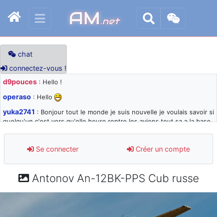
AM
.net
chat
connectez-vous !
d9pouces
: Hello !
operaso
: Hello
yuka2741
: Bonjour tout le monde je suis nouvelle je voulais savoir si
quelqu'un c'est vers qu'elle heure rentre les avions tout sa a la base
105 svp
d9pouces
: désolé pour les quelques blocages du site ces derniers
Se connecter
Créer un compte
jours : je teste des méthodes contre le spam et les bots trop nocifs
d9pouces
: Merci ! Un souvenir de la Ferté-Alais !
Antonov An-12BK-PPS Cub russe
paxwax
: Super, la nouvelle bannière
d9pouces
: je suis un avion@,._,+ > lesquels ? je ne suis pas sûr de
comprendre