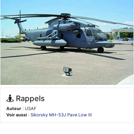
d9pouces
: ouakamois > si tu parles du sujet sur l'Armée de l'Air,
bien sûr que oui !
je suis un avion@,._,+
: Bonjour je viens d'arriver il y a quelques
moi et quelques avions n'ont pas les mêmes noms qu'aujourd'hui
ouakamois
: Bonjourà toutes et à tous.en espérantque ces
quelques images du Pays Basque vous auront plu ; Agur…
d9pouces
: Je me rattraperai à la Ferté samedi
d9pouces
: Malheureusement non
un peu trop loin pour moi !
fox_50
: Bonjour, certains parmis vous étaient-ils présent au
meeting de Lann Bihoué de 2026 ?
cachée dans les pins
: Coucou et excellente année 2026 à tous et
au site!
Rappels
jericho
: Bonne année et tous mes meilleurs voeux à tous pour
2026 !
Auteur
: USAF
little boy
: je vous souhaite un bon réveillon pour cette nouvelle
Voir aussi
:
Sikorsky MH-53J Pave Low III
année!
jericho
: Merci D9pouces, à mon tour de souhaiter un Joyeux Noël
et de bonnes fêtes de fin d'année.