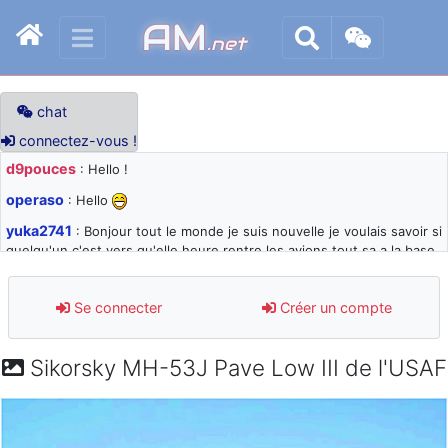
AM
.net
chat
connectez-vous !
d9pouces
: Hello !
operaso
: Hello
yuka2741
: Bonjour tout le monde je suis nouvelle je voulais savoir si
quelqu'un c'est vers qu'elle heure rentre les avions tout sa a la base
105 svp
d9pouces
: désolé pour les quelques blocages du site ces derniers
Se connecter
Créer un compte
jours : je teste des méthodes contre le spam et les bots trop nocifs
d9pouces
: Merci ! Un souvenir de la Ferté-Alais !
Sikorsky MH-53J Pave Low III de l'USAF
paxwax
: Super, la nouvelle bannière
d9pouces
: je suis un avion@,._,+ > lesquels ? je ne suis pas sûr de
comprendre