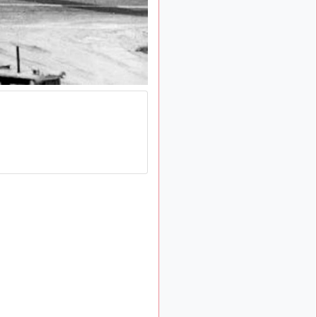
: Bonjour je
2 mois, 1 semaine
viens d'arriver il y a
quelques moi et quelques
avions n'ont pas les mêmes
noms qu'aujourd'hui
ouakamois
il y a 2 mois,
: Bonjourà toutes
2 semaines
et à tous.en espérantque
ces quelques images du
Pays Basque vous auront
plu ; Agur…
d9pouces
il y a 2 mois,
: Je me rattraperai
3 semaines
à la Ferté samedi
d9pouces
il y a 2 mois,
:
3 semaines
Malheureusement non
un
peu trop loin pour moi !
fox_50
:
il y a 2 mois, 3 semaines
Bonjour, certains parmis
vous étaient-ils présent au