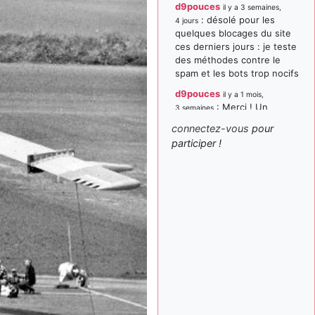
d9pouces
il y a 3 semaines,
: désolé pour les
4 jours
quelques blocages du site
ces derniers jours : je teste
des méthodes contre le
spam et les bots trop nocifs
d9pouces
il y a 1 mois,
: Merci ! Un
3 semaines
souvenir de la Ferté-Alais !
connectez-vous
pour
paxwax
:
participer !
il y a 1 mois, 3 semaines
Super, la nouvelle bannière
d9pouces
il y a 2 mois,
: je suis un
1 semaine
avion@,._,+ > lesquels ? je
ne suis pas sûr de
comprendre
d9pouces
il y a 2 mois,
: ouakamois > si tu
1 semaine
parles du sujet sur l'Armée
de l'Air, bien sûr que oui !
je suis un avion@,._,+
il y a