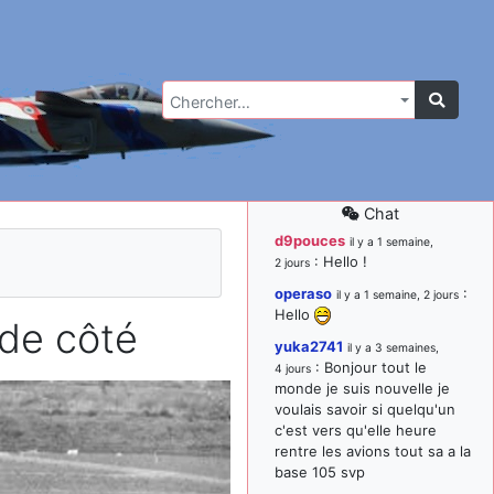
Chercher…
Chat
d9pouces
il y a 1 semaine,
: Hello !
2 jours
operaso
:
il y a 1 semaine, 2 jours
Hello
de côté
yuka2741
il y a 3 semaines,
: Bonjour tout le
4 jours
monde je suis nouvelle je
voulais savoir si quelqu'un
c'est vers qu'elle heure
rentre les avions tout sa a la
base 105 svp