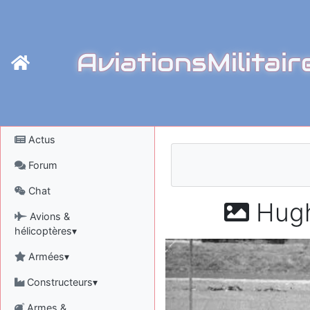
AviationsMilitair
Actus
Forum
Chat
Hugh
Avions &
hélicoptères▾
Armées▾
Constructeurs▾
Armes &