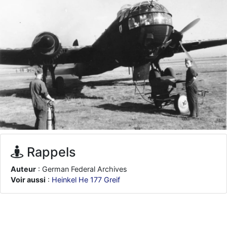
d9pouces
: ouakamois > si tu parles du sujet sur l'Armée de l'Air,
bien sûr que oui !
je suis un avion@,._,+
: Bonjour je viens d'arriver il y a quelques
moi et quelques avions n'ont pas les mêmes noms qu'aujourd'hui
ouakamois
: Bonjourà toutes et à tous.en espérantque ces
quelques images du Pays Basque vous auront plu ; Agur…
d9pouces
: Je me rattraperai à la Ferté samedi
d9pouces
: Malheureusement non
un peu trop loin pour moi !
fox_50
: Bonjour, certains parmis vous étaient-ils présent au
meeting de Lann Bihoué de 2026 ?
cachée dans les pins
: Coucou et excellente année 2026 à tous et
Rappels
au site!
jericho
: Bonne année et tous mes meilleurs voeux à tous pour
Auteur
: German Federal Archives
2026 !
Voir aussi
:
Heinkel He 177 Greif
little boy
: je vous souhaite un bon réveillon pour cette nouvelle
année!
jericho
: Merci D9pouces, à mon tour de souhaiter un Joyeux Noël
et de bonnes fêtes de fin d'année.