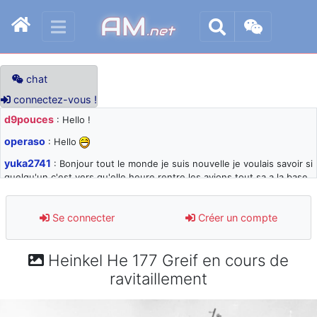
AM
.net
chat
connectez-vous !
d9pouces
: Hello !
operaso
: Hello
yuka2741
: Bonjour tout le monde je suis nouvelle je voulais savoir si
quelqu'un c'est vers qu'elle heure rentre les avions tout sa a la base
105 svp
d9pouces
: désolé pour les quelques blocages du site ces derniers
Se connecter
Créer un compte
jours : je teste des méthodes contre le spam et les bots trop nocifs
d9pouces
: Merci ! Un souvenir de la Ferté-Alais !
Heinkel He 177 Greif en cours de
paxwax
: Super, la nouvelle bannière
ravitaillement
d9pouces
: je suis un avion@,._,+ > lesquels ? je ne suis pas sûr de
comprendre