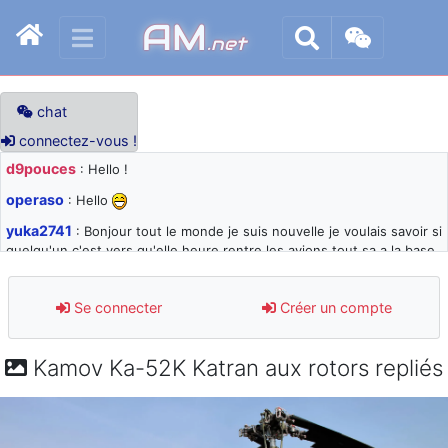
AM
.net
chat
connectez-vous !
d9pouces
: Hello !
operaso
: Hello
yuka2741
: Bonjour tout le monde je suis nouvelle je voulais savoir si
quelqu'un c'est vers qu'elle heure rentre les avions tout sa a la base
105 svp
d9pouces
: désolé pour les quelques blocages du site ces derniers
Se connecter
Créer un compte
jours : je teste des méthodes contre le spam et les bots trop nocifs
d9pouces
: Merci ! Un souvenir de la Ferté-Alais !
Kamov Ka-52K Katran aux rotors repliés
paxwax
: Super, la nouvelle bannière
d9pouces
: je suis un avion@,._,+ > lesquels ? je ne suis pas sûr de
comprendre