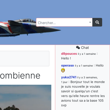
Chercher…
Chat
d9pouces
:
il y a 1 semaine
Hello !
operaso
: Hello
il y a 1 semaine
lombienne
yuka2741
il y a 3 semaines,
: Bonjour tout le monde
1 jour
je suis nouvelle je voulais
savoir si quelqu'un c'est
vers qu'elle heure rentre les
avions tout sa a la base 105
svp