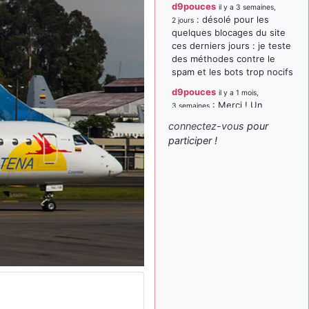
d9pouces
il y a 3 semaines,
: désolé pour les
2 jours
quelques blocages du site
ces derniers jours : je teste
des méthodes contre le
spam et les bots trop nocifs
d9pouces
il y a 1 mois,
: Merci ! Un
3 semaines
souvenir de la Ferté-Alais !
connectez-vous
pour
paxwax
:
participer !
il y a 1 mois, 3 semaines
Super, la nouvelle bannière
d9pouces
il y a 2 mois,
: je suis un
1 semaine
avion@,._,+ > lesquels ? je
ne suis pas sûr de
comprendre
d9pouces
il y a 2 mois,
: ouakamois > si tu
1 semaine
parles du sujet sur l'Armée
de l'Air, bien sûr que oui !
je suis un avion@,._,+
il y a