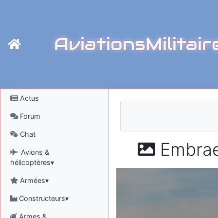
AviationsMilitair
Actus
Forum
Chat
Embrae
Avions &
hélicoptères▾
Armées▾
Constructeurs▾
Armes &