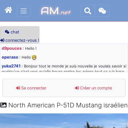
AM
.net
chat
connectez-vous !
d9pouces
: Hello !
operaso
: Hello
yuka2741
: Bonjour tout le monde je suis nouvelle je voulais savoir si
quelqu'un c'est vers qu'elle heure rentre les avions tout sa a la base
105 svp
d9pouces
: désolé pour les quelques blocages du site ces derniers
Se connecter
Créer un compte
jours : je teste des méthodes contre le spam et les bots trop nocifs
d9pouces
: Merci ! Un souvenir de la Ferté-Alais !
North American P-51D Mustang israélien
paxwax
: Super, la nouvelle bannière
d9pouces
: je suis un avion@,._,+ > lesquels ? je ne suis pas sûr de
comprendre