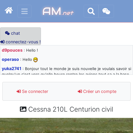
AM
.net
chat
connectez-vous !
d9pouces
: Hello !
operaso
: Hello
yuka2741
: Bonjour tout le monde je suis nouvelle je voulais savoir si
quelqu'un c'est vers qu'elle heure rentre les avions tout sa a la base
105 svp
d9pouces
: désolé pour les quelques blocages du site ces derniers
Se connecter
Créer un compte
jours : je teste des méthodes contre le spam et les bots trop nocifs
d9pouces
: Merci ! Un souvenir de la Ferté-Alais !
Cessna 210L Centurion civil
paxwax
: Super, la nouvelle bannière
d9pouces
: je suis un avion@,._,+ > lesquels ? je ne suis pas sûr de
comprendre