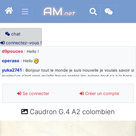
AM
.net
chat
connectez-vous !
d9pouces
: Hello !
operaso
: Hello
yuka2741
: Bonjour tout le monde je suis nouvelle je voulais savoir si
quelqu'un c'est vers qu'elle heure rentre les avions tout sa a la base
105 svp
d9pouces
: désolé pour les quelques blocages du site ces derniers
Se connecter
Créer un compte
jours : je teste des méthodes contre le spam et les bots trop nocifs
d9pouces
: Merci ! Un souvenir de la Ferté-Alais !
Caudron G.4 A2 colombien
paxwax
: Super, la nouvelle bannière
d9pouces
: je suis un avion@,._,+ > lesquels ? je ne suis pas sûr de
comprendre