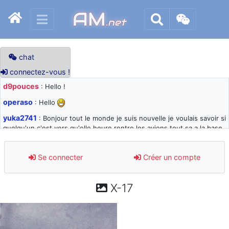
AM
.net
chat
connectez-vous !
d9pouces
: Hello !
operaso
: Hello
yuka2741
: Bonjour tout le monde je suis nouvelle je voulais savoir si
quelqu'un c'est vers qu'elle heure rentre les avions tout sa a la base
105 svp
d9pouces
: désolé pour les quelques blocages du site ces derniers
Se connecter
Créer un compte
jours : je teste des méthodes contre le spam et les bots trop nocifs
d9pouces
: Merci ! Un souvenir de la Ferté-Alais !
X-17
paxwax
: Super, la nouvelle bannière
d9pouces
: je suis un avion@,._,+ > lesquels ? je ne suis pas sûr de
comprendre