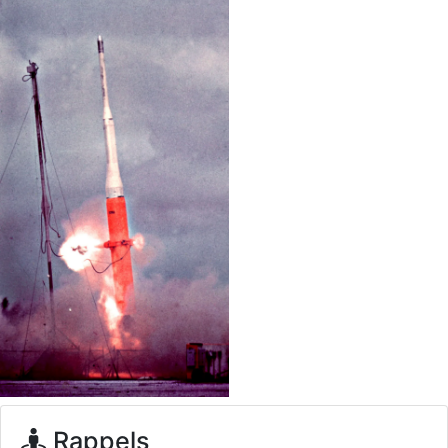
d9pouces
: ouakamois > si tu parles du sujet sur l'Armée de l'Air,
bien sûr que oui !
je suis un avion@,._,+
: Bonjour je viens d'arriver il y a quelques
moi et quelques avions n'ont pas les mêmes noms qu'aujourd'hui
ouakamois
: Bonjourà toutes et à tous.en espérantque ces
quelques images du Pays Basque vous auront plu ; Agur…
d9pouces
: Je me rattraperai à la Ferté samedi
d9pouces
: Malheureusement non
un peu trop loin pour moi !
fox_50
: Bonjour, certains parmis vous étaient-ils présent au
meeting de Lann Bihoué de 2026 ?
cachée dans les pins
: Coucou et excellente année 2026 à tous et
au site!
jericho
: Bonne année et tous mes meilleurs voeux à tous pour
2026 !
little boy
: je vous souhaite un bon réveillon pour cette nouvelle
année!
jericho
: Merci D9pouces, à mon tour de souhaiter un Joyeux Noël
Rappels
et de bonnes fêtes de fin d'année.