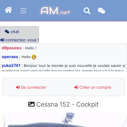
AM
.net
chat
connectez-vous !
d9pouces
: Hello !
operaso
: Hello
yuka2741
: Bonjour tout le monde je suis nouvelle je voulais savoir si
quelqu'un c'est vers qu'elle heure rentre les avions tout sa a la base
105 svp
d9pouces
: désolé pour les quelques blocages du site ces derniers
Se connecter
Créer un compte
jours : je teste des méthodes contre le spam et les bots trop nocifs
d9pouces
: Merci ! Un souvenir de la Ferté-Alais !
Cessna 152 - Cockpit
paxwax
: Super, la nouvelle bannière
d9pouces
: je suis un avion@,._,+ > lesquels ? je ne suis pas sûr de
comprendre