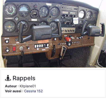
d9pouces
: ouakamois > si tu parles du sujet sur l'Armée de l'Air,
bien sûr que oui !
je suis un avion@,._,+
: Bonjour je viens d'arriver il y a quelques
moi et quelques avions n'ont pas les mêmes noms qu'aujourd'hui
ouakamois
: Bonjourà toutes et à tous.en espérantque ces
quelques images du Pays Basque vous auront plu ; Agur…
d9pouces
: Je me rattraperai à la Ferté samedi
d9pouces
: Malheureusement non
un peu trop loin pour moi !
fox_50
: Bonjour, certains parmis vous étaient-ils présent au
meeting de Lann Bihoué de 2026 ?
cachée dans les pins
: Coucou et excellente année 2026 à tous et
au site!
Rappels
jericho
: Bonne année et tous mes meilleurs voeux à tous pour
2026 !
Auteur
: Kitplane01
little boy
: je vous souhaite un bon réveillon pour cette nouvelle
Voir aussi
:
Cessna 152
année!
jericho
: Merci D9pouces, à mon tour de souhaiter un Joyeux Noël
et de bonnes fêtes de fin d'année.