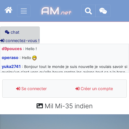
AM
.net
chat
connectez-vous !
d9pouces
: Hello !
operaso
: Hello
yuka2741
: Bonjour tout le monde je suis nouvelle je voulais savoir si
quelqu'un c'est vers qu'elle heure rentre les avions tout sa a la base
105 svp
d9pouces
: désolé pour les quelques blocages du site ces derniers
Se connecter
Créer un compte
jours : je teste des méthodes contre le spam et les bots trop nocifs
d9pouces
: Merci ! Un souvenir de la Ferté-Alais !
Mil Mi-35 indien
paxwax
: Super, la nouvelle bannière
d9pouces
: je suis un avion@,._,+ > lesquels ? je ne suis pas sûr de
comprendre