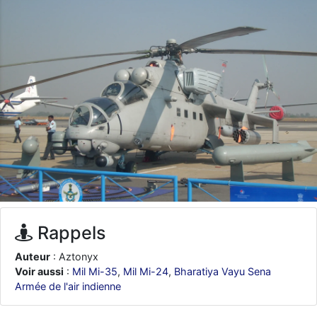
d9pouces
: ouakamois > si tu parles du sujet sur l'Armée de l'Air,
bien sûr que oui !
je suis un avion@,._,+
: Bonjour je viens d'arriver il y a quelques
moi et quelques avions n'ont pas les mêmes noms qu'aujourd'hui
ouakamois
: Bonjourà toutes et à tous.en espérantque ces
quelques images du Pays Basque vous auront plu ; Agur…
d9pouces
: Je me rattraperai à la Ferté samedi
d9pouces
: Malheureusement non
un peu trop loin pour moi !
fox_50
: Bonjour, certains parmis vous étaient-ils présent au
meeting de Lann Bihoué de 2026 ?
cachée dans les pins
: Coucou et excellente année 2026 à tous et
au site!
Rappels
jericho
: Bonne année et tous mes meilleurs voeux à tous pour
2026 !
Auteur
: Aztonyx
little boy
: je vous souhaite un bon réveillon pour cette nouvelle
Voir aussi
:
Mil Mi-35
,
Mil Mi-24
,
Bharatiya Vayu Sena
année!
Armée de l'air indienne
jericho
: Merci D9pouces, à mon tour de souhaiter un Joyeux Noël
et de bonnes fêtes de fin d'année.