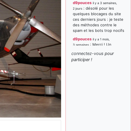
d9pouces
il y a 3 semaines,
: désolé pour les
2 jours
quelques blocages du site
ces derniers jours : je teste
des méthodes contre le
spam et les bots trop nocifs
d9pouces
il y a 1 mois,
: Merci ! Un
3 semaines
souvenir de la Ferté-Alais !
connectez-vous
pour
paxwax
:
participer !
il y a 1 mois, 3 semaines
Super, la nouvelle bannière
d9pouces
il y a 2 mois,
: je suis un
1 semaine
avion@,._,+ > lesquels ? je
ne suis pas sûr de
comprendre
d9pouces
il y a 2 mois,
: ouakamois > si tu
1 semaine
parles du sujet sur l'Armée
de l'Air, bien sûr que oui !
je suis un avion@,._,+
il y a