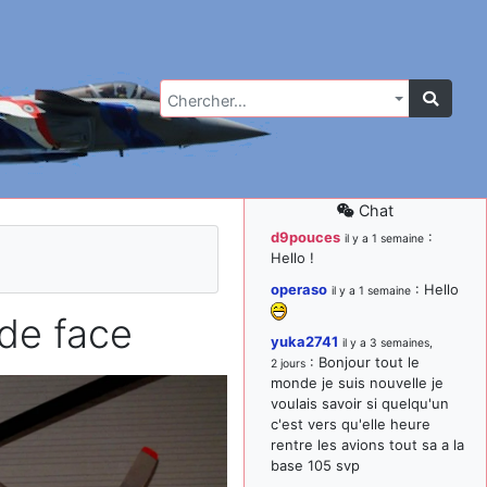
Chercher…
Chat
d9pouces
:
il y a 1 semaine
Hello !
operaso
: Hello
il y a 1 semaine
de face
yuka2741
il y a 3 semaines,
: Bonjour tout le
2 jours
monde je suis nouvelle je
voulais savoir si quelqu'un
c'est vers qu'elle heure
rentre les avions tout sa a la
base 105 svp