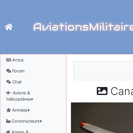
AviationsMilitair
Actus
Forum
Chat
Cana
Avions &
hélicoptères▾
Armées▾
Constructeurs▾
Armes &