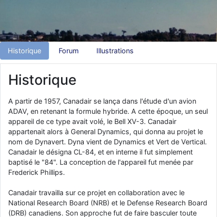
d9pouces
: Joyeux Noël à tous !
d9pouces
: mais tu peux tenter l'un des rares lycées militaires
comme le Prytanée dans la Sarthe, ça ne peut pas faire de mal !
Historique
Forum
Illustrations
d9pouces
: C'est plutôt après le lycée, voire après une prépa
scientifique, tu as donc encore un peu de temps devant toi
Historique
yaellerigolow
: bonjour a tous je suis un élève de première
passionnée par l'aviation militaire , pourrais je savoir que faire après
le lycée pour s'orienter et pouvoir devenir officier de l'armée de l'air?
A partir de 1957, Canadair se lança dans l'étude d'un avion
d9pouces
: lesquels, par exemple ?
ADAV, en retenant la formule hybride. A cette époque, un seul
appareil de ce type avait volé, le Bell XV-3. Canadair
mahmoud
: bonsoir, très instructif ce site .mais nous aimerions avoir
appartenait alors à General Dynamics, qui donna au projet le
les photo des anciens appareils de l'armée de l'air de la haute -volta
nom de Dynavert. Dyna vient de Dynamics et Vert de Vertical.
d9pouces
: Ça me casse quand même bien les pieds, j’avoue
Canadair le désigna CL-84, et en interne il fut simplement
baptisé le "84". La conception de l'appareil fut menée par
jericho
: Pour moi tout est à nouveau OK dirait-on… Merci à toi.
Frederick Phillips.
d9pouces
: En espérant n’avoir coupé les accessoires de personne
au passage !
Canadair travailla sur ce projet en collaboration avec le
National Research Board (NRB) et le Defense Research Board
d9pouces
: j'ai trouvé un palliatif un peu violent, mais ça devrait aller
(DRB) canadiens. Son approche fut de faire basculer toute
un peu mieux