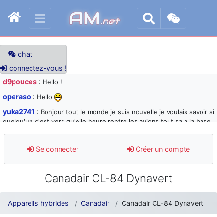
AM
.net
chat
connectez-vous !
d9pouces
: Hello !
operaso
: Hello
yuka2741
: Bonjour tout le monde je suis nouvelle je voulais savoir si
quelqu'un c'est vers qu'elle heure rentre les avions tout sa a la base
105 svp
d9pouces
: désolé pour les quelques blocages du site ces derniers
Se connecter
Créer un compte
jours : je teste des méthodes contre le spam et les bots trop nocifs
d9pouces
: Merci ! Un souvenir de la Ferté-Alais !
Canadair CL-84 Dynavert
paxwax
: Super, la nouvelle bannière
d9pouces
: je suis un avion@,._,+ > lesquels ? je ne suis pas sûr de
Appareils hybrides
Canadair
Canadair CL-84 Dynavert
comprendre