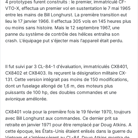
4 prototypes furent construits : le premier, immatriculé CF-
VTO-X, effectua un premier vol en sustentation le 7 mai 1965
entre les mains de Bill Longhurst. La première transition eut
lieu le 17 janvier 1966. Il effectua 305 vols en 145 heures plus
ou moins sans histoire. Mais le 12 septembre 1967, une
panne du système de contrôle des hélices entraîna son
crash. L'équipage put s'éjecter mais l'appareil était perdu.
Il fut suivi par 3 CL-84-1 d'évaluation, immatriculés CX8401,
CX8402 et CX8403. Ils reçurent la désignation militaire CX-
131. Cette version intégrait pas moins de 150 modifications,
dont un fuselage allongé de 1,6 m, des moteurs plus
puissants de 100 hp, des doubles commandes et une
avionique améliorée.
CX8401 vola pour la première fois le 19 février 1970, toujours
avec Bill Longhurst aux commandes. Ce dernier prit sa
retraite en janvier 1971 pour être remplacé par Doug Atkins. A
cette époque, les États-Unis étaient enlisés dans la guerre du
Vietnam et s'intéressèrent au CL-84. Doug Atkins montra de