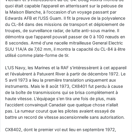
quoi était capable l'appareil en atterrissant sur la pelouse de
la Maison Blanche, à l'occasion d'un voyage passant par
Edwards AFB et l'USS Guam. Il fit la preuve de la polyvalence
du CL-84 dans des missions de transport et déploiement de
troupes, de surveillance radar, de lutte anti-sous marine. Il
démontra que l'appareil pouvait passer de 0 à 100 nœuds en
8 secondes. Armé d'une nacelle mitrailleuse General Electric
SUU 11A/A de 7,62 mm, il montra la capacité du CL-84 à être
utilisé comme plate-forme de tir.
L'US Navy, les Marines et la RAF s'intéressèrent à cet appareil
et l'évaluèrent à Patuxent River à partir de décembre 1972. Le
5 avril 1973 a lieu la première translation uniquement aux
instruments. Mais le 8 août 1973, CX8401 fut perdu à cause
de la boîte de transmissions qui se brisa complètement à
haute vitesse. L'équipage s'en tira une fois de plus, mais
l'accident convainquit Canadair que quelque chose n'allait
pas. La rumeur courut que les pilotes avaient essayé de
battre un record de vitesse ascensionnelle sans autorisation.
CX8402, dont le premier vol eut lieu en septembre 1972,