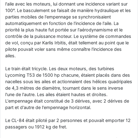
l'aile avec les moteurs, lui donnant une incidence variant sur
d9pouces
: cette fois, c'est le Brésil et Singapour qui mettent le site
100°. Le basculement se faisait de manière hydraulique et les
par terre
parties mobiles de l'empennage se synchronisaient
jericho
: Ah ben je peux te confirmer que j'étais resté dans le filtre…
automatiquement en fonction de l'incidence de l'aile. La
priorité la plus haute fut portée sur l'aérodynamisme et le
contrôle de la puissance moteur. Le système de commandes
d9pouces
: Désolé ! Mon filtrage a été un peu trop violent
de vol, conçu par Karlis Irbitis, était tellement au point que le
manifestement
pilote pouvait voler sans même connaître l'incidence des
tout voir
ailes.
Le train était tricycle. Les deux moteurs, des turbines
Lycoming T53 de 1500 hp chacune, étaient placés dans des
nacelles sous les ailes et actionnaient des hélices quadripales
de 4,3 mètres de diamètre, tournant dans le sens inverse
l'une de l'autre. Les ailes étaient hautes et droites.
L'empennage était constitué de 3 dérives, avec 2 dérives de
part et d'autre de l'empennage horizontal.
Le CL-84 était piloté par 2 personnes et pouvait emporter 12
passagers ou 1912 kg de fret.