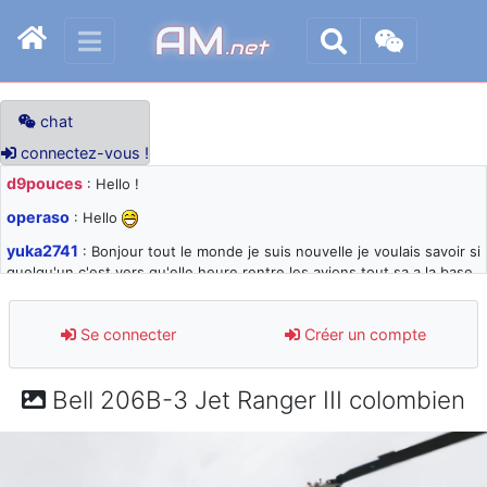
AM
.net
chat
connectez-vous !
d9pouces
: Hello !
operaso
: Hello
yuka2741
: Bonjour tout le monde je suis nouvelle je voulais savoir si
quelqu'un c'est vers qu'elle heure rentre les avions tout sa a la base
105 svp
d9pouces
: désolé pour les quelques blocages du site ces derniers
Se connecter
Créer un compte
jours : je teste des méthodes contre le spam et les bots trop nocifs
d9pouces
: Merci ! Un souvenir de la Ferté-Alais !
Bell 206B-3 Jet Ranger III colombien
paxwax
: Super, la nouvelle bannière
d9pouces
: je suis un avion@,._,+ > lesquels ? je ne suis pas sûr de
comprendre