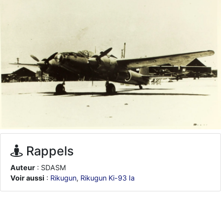
d9pouces
: ouakamois > si tu parles du sujet sur l'Armée de l'Air,
bien sûr que oui !
je suis un avion@,._,+
: Bonjour je viens d'arriver il y a quelques
moi et quelques avions n'ont pas les mêmes noms qu'aujourd'hui
ouakamois
: Bonjourà toutes et à tous.en espérantque ces
quelques images du Pays Basque vous auront plu ; Agur…
d9pouces
: Je me rattraperai à la Ferté samedi
d9pouces
: Malheureusement non
un peu trop loin pour moi !
fox_50
: Bonjour, certains parmis vous étaient-ils présent au
meeting de Lann Bihoué de 2026 ?
cachée dans les pins
: Coucou et excellente année 2026 à tous et
au site!
Rappels
jericho
: Bonne année et tous mes meilleurs voeux à tous pour
Auteur
: SDASM
2026 !
Voir aussi
:
Rikugun
,
Rikugun Ki-93 Ia
little boy
: je vous souhaite un bon réveillon pour cette nouvelle
année!
jericho
: Merci D9pouces, à mon tour de souhaiter un Joyeux Noël
et de bonnes fêtes de fin d'année.