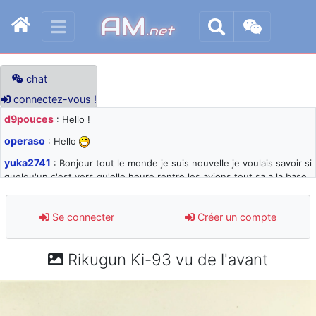
AM
.net
chat
connectez-vous !
d9pouces
: Hello !
operaso
: Hello
yuka2741
: Bonjour tout le monde je suis nouvelle je voulais savoir si
quelqu'un c'est vers qu'elle heure rentre les avions tout sa a la base
105 svp
d9pouces
: désolé pour les quelques blocages du site ces derniers
Se connecter
Créer un compte
jours : je teste des méthodes contre le spam et les bots trop nocifs
d9pouces
: Merci ! Un souvenir de la Ferté-Alais !
Rikugun Ki-93 vu de l'avant
paxwax
: Super, la nouvelle bannière
d9pouces
: je suis un avion@,._,+ > lesquels ? je ne suis pas sûr de
comprendre