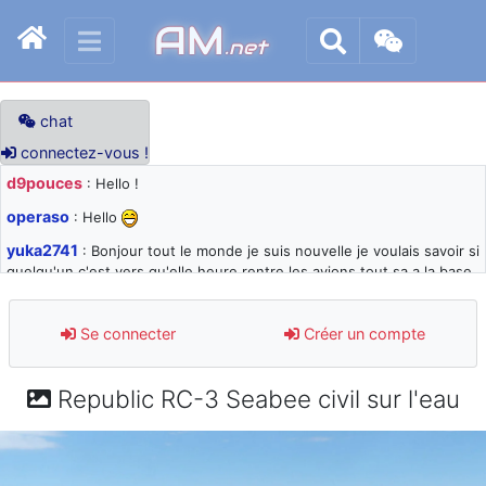
AM
.net
chat
connectez-vous !
d9pouces
: Hello !
operaso
: Hello
yuka2741
: Bonjour tout le monde je suis nouvelle je voulais savoir si
quelqu'un c'est vers qu'elle heure rentre les avions tout sa a la base
105 svp
d9pouces
: désolé pour les quelques blocages du site ces derniers
Se connecter
Créer un compte
jours : je teste des méthodes contre le spam et les bots trop nocifs
d9pouces
: Merci ! Un souvenir de la Ferté-Alais !
Republic RC-3 Seabee civil sur l'eau
paxwax
: Super, la nouvelle bannière
d9pouces
: je suis un avion@,._,+ > lesquels ? je ne suis pas sûr de
comprendre