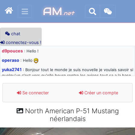
AM
.net
chat
connectez-vous !
d9pouces
: Hello !
operaso
: Hello
yuka2741
: Bonjour tout le monde je suis nouvelle je voulais savoir si
quelqu'un c'est vers qu'elle heure rentre les avions tout sa a la base
105 svp
d9pouces
: désolé pour les quelques blocages du site ces derniers
Se connecter
Créer un compte
jours : je teste des méthodes contre le spam et les bots trop nocifs
d9pouces
: Merci ! Un souvenir de la Ferté-Alais !
North American P-51 Mustang
paxwax
: Super, la nouvelle bannière
néerlandais
d9pouces
: je suis un avion@,._,+ > lesquels ? je ne suis pas sûr de
comprendre