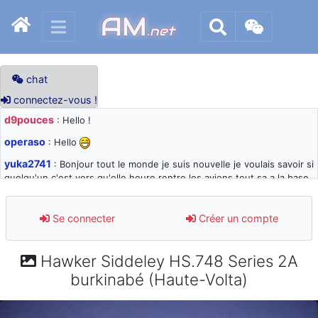
AM
.net
chat
connectez-vous !
d9pouces
: Hello !
operaso
: Hello
yuka2741
: Bonjour tout le monde je suis nouvelle je voulais savoir si
quelqu'un c'est vers qu'elle heure rentre les avions tout sa a la base
105 svp
d9pouces
: désolé pour les quelques blocages du site ces derniers
Se connecter
Créer un compte
jours : je teste des méthodes contre le spam et les bots trop nocifs
d9pouces
: Merci ! Un souvenir de la Ferté-Alais !
Hawker Siddeley HS.748 Series 2A
paxwax
: Super, la nouvelle bannière
burkinabé (Haute-Volta)
d9pouces
: je suis un avion@,._,+ > lesquels ? je ne suis pas sûr de
comprendre