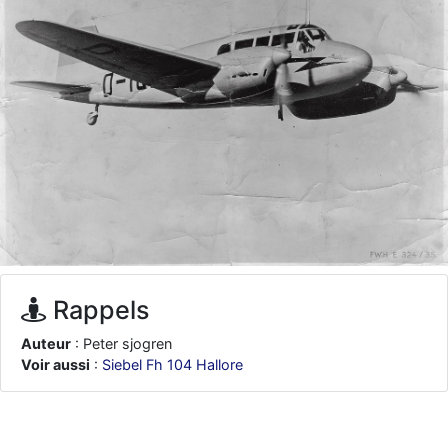
d9pouces
: ouakamois > si tu parles du sujet sur l'Armée de l'Air,
bien sûr que oui !
je suis un avion@,._,+
: Bonjour je viens d'arriver il y a quelques
moi et quelques avions n'ont pas les mêmes noms qu'aujourd'hui
ouakamois
: Bonjourà toutes et à tous.en espérantque ces
quelques images du Pays Basque vous auront plu ; Agur…
d9pouces
: Je me rattraperai à la Ferté samedi
d9pouces
: Malheureusement non
un peu trop loin pour moi !
fox_50
: Bonjour, certains parmis vous étaient-ils présent au
meeting de Lann Bihoué de 2026 ?
cachée dans les pins
: Coucou et excellente année 2026 à tous et
au site!
Rappels
jericho
: Bonne année et tous mes meilleurs voeux à tous pour
Auteur
: Peter sjogren
2026 !
Voir aussi
:
Siebel Fh 104 Hallore
little boy
: je vous souhaite un bon réveillon pour cette nouvelle
année!
jericho
: Merci D9pouces, à mon tour de souhaiter un Joyeux Noël
et de bonnes fêtes de fin d'année.