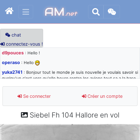
AM
.net
chat
connectez-vous !
d9pouces
: Hello !
operaso
: Hello
yuka2741
: Bonjour tout le monde je suis nouvelle je voulais savoir si
quelqu'un c'est vers qu'elle heure rentre les avions tout sa a la base
105 svp
d9pouces
: désolé pour les quelques blocages du site ces derniers
Se connecter
Créer un compte
jours : je teste des méthodes contre le spam et les bots trop nocifs
d9pouces
: Merci ! Un souvenir de la Ferté-Alais !
Siebel Fh 104 Hallore en vol
paxwax
: Super, la nouvelle bannière
d9pouces
: je suis un avion@,._,+ > lesquels ? je ne suis pas sûr de
comprendre