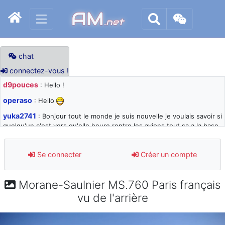
AM
.net
chat
connectez-vous !
d9pouces
: Hello !
operaso
: Hello
yuka2741
: Bonjour tout le monde je suis nouvelle je voulais savoir si
quelqu'un c'est vers qu'elle heure rentre les avions tout sa a la base
105 svp
d9pouces
: désolé pour les quelques blocages du site ces derniers
Se connecter
Créer un compte
jours : je teste des méthodes contre le spam et les bots trop nocifs
d9pouces
: Merci ! Un souvenir de la Ferté-Alais !
Morane-Saulnier MS.760 Paris français
paxwax
: Super, la nouvelle bannière
vu de l'arrière
d9pouces
: je suis un avion@,._,+ > lesquels ? je ne suis pas sûr de
comprendre