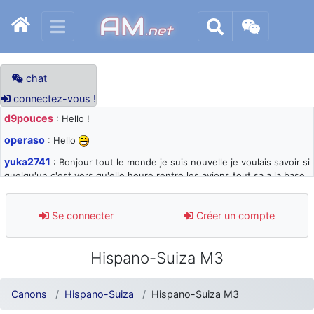
AM
.net
chat
connectez-vous !
d9pouces
: Hello !
operaso
: Hello
yuka2741
: Bonjour tout le monde je suis nouvelle je voulais savoir si
quelqu'un c'est vers qu'elle heure rentre les avions tout sa a la base
105 svp
d9pouces
: désolé pour les quelques blocages du site ces derniers
Se connecter
Créer un compte
jours : je teste des méthodes contre le spam et les bots trop nocifs
d9pouces
: Merci ! Un souvenir de la Ferté-Alais !
Hispano-Suiza M3
paxwax
: Super, la nouvelle bannière
d9pouces
: je suis un avion@,._,+ > lesquels ? je ne suis pas sûr de
Canons
Hispano-Suiza
Hispano-Suiza M3
comprendre