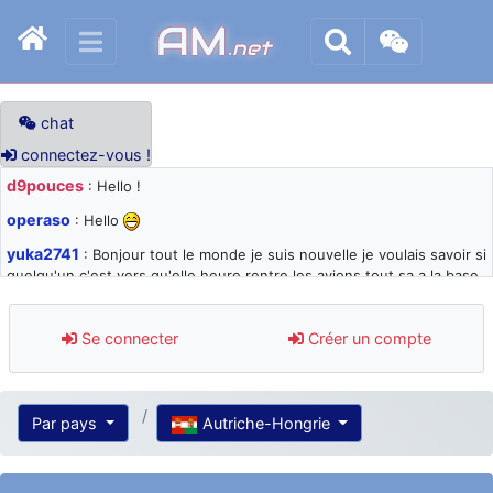
AM
.net
chat
connectez-vous !
d9pouces
: Hello !
operaso
: Hello
yuka2741
: Bonjour tout le monde je suis nouvelle je voulais savoir si
quelqu'un c'est vers qu'elle heure rentre les avions tout sa a la base
105 svp
d9pouces
: désolé pour les quelques blocages du site ces derniers
Se connecter
Créer un compte
jours : je teste des méthodes contre le spam et les bots trop nocifs
d9pouces
: Merci ! Un souvenir de la Ferté-Alais !
paxwax
: Super, la nouvelle bannière
Par pays
Autriche-Hongrie
d9pouces
: je suis un avion@,._,+ > lesquels ? je ne suis pas sûr de
comprendre