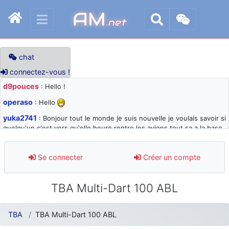
AM
.net
chat
connectez-vous !
d9pouces
: Hello !
operaso
: Hello
yuka2741
: Bonjour tout le monde je suis nouvelle je voulais savoir si
quelqu'un c'est vers qu'elle heure rentre les avions tout sa a la base
105 svp
d9pouces
: désolé pour les quelques blocages du site ces derniers
Se connecter
Créer un compte
jours : je teste des méthodes contre le spam et les bots trop nocifs
d9pouces
: Merci ! Un souvenir de la Ferté-Alais !
TBA Multi-Dart 100 ABL
paxwax
: Super, la nouvelle bannière
d9pouces
: je suis un avion@,._,+ > lesquels ? je ne suis pas sûr de
TBA
TBA Multi-Dart 100 ABL
comprendre