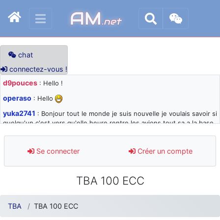
AM
.net
chat
connectez-vous !
d9pouces
: Hello !
operaso
: Hello
yuka2741
: Bonjour tout le monde je suis nouvelle je voulais savoir si
quelqu'un c'est vers qu'elle heure rentre les avions tout sa a la base
105 svp
d9pouces
: désolé pour les quelques blocages du site ces derniers
Se connecter
Créer un compte
jours : je teste des méthodes contre le spam et les bots trop nocifs
d9pouces
: Merci ! Un souvenir de la Ferté-Alais !
TBA 100 ECC
paxwax
: Super, la nouvelle bannière
d9pouces
: je suis un avion@,._,+ > lesquels ? je ne suis pas sûr de
TBA
TBA 100 ECC
comprendre