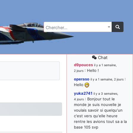
Chercher…
Chat
d9pouces
il y a 1 semaine,
: Hello !
2 jours
operaso
:
il y a 1 semaine, 2 jours
Hello
yuka2741
il y a 3 semaines,
: Bonjour tout le
4 jours
monde je suis nouvelle je
voulais savoir si quelqu'un
c'est vers qu'elle heure
rentre les avions tout sa a la
base 105 svp