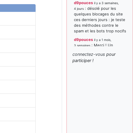
d9pouces
il y a 3 semaines,
: désolé pour les
4 jours
quelques blocages du site
ces derniers jours : je teste
des méthodes contre le
spam et les bots trop nocifs
d9pouces
il y a 1 mois,
: Merci ! Un
3 semaines
souvenir de la Ferté-Alais !
connectez-vous
pour
paxwax
:
participer !
il y a 1 mois, 3 semaines
Super, la nouvelle bannière
d9pouces
il y a 2 mois,
: je suis un
1 semaine
avion@,._,+ > lesquels ? je
ne suis pas sûr de
comprendre
d9pouces
il y a 2 mois,
: ouakamois > si tu
1 semaine
parles du sujet sur l'Armée
de l'Air, bien sûr que oui !
je suis un avion@,._,+
il y a