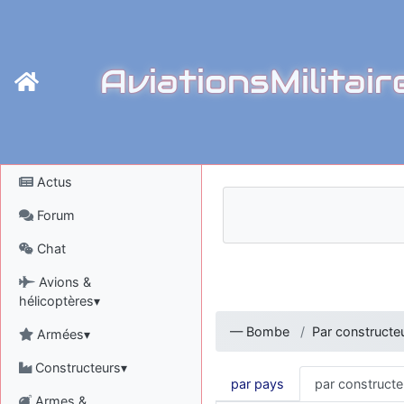
AviationsMilitair
Actus
Forum
Chat
Avions &
hélicoptères▾
—
Bombe
Par constructe
Armées▾
Constructeurs▾
par pays
par constructe
Armes &