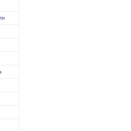
tin
a