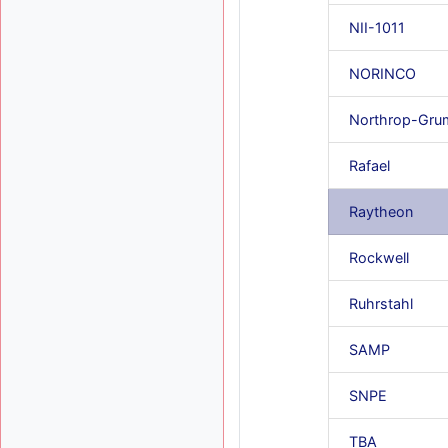
NII-1011
NORINCO
Northrop-Gr
Rafael
Raytheon
Rockwell
Ruhrstahl
SAMP
SNPE
TBA