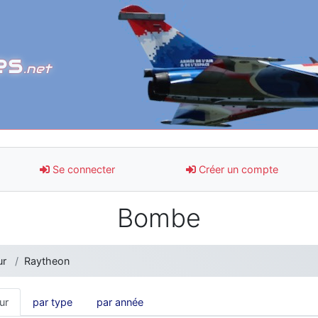
es
.net
Se connecter
Créer un compte
Bombe
ur
Raytheon
ur
par type
par année