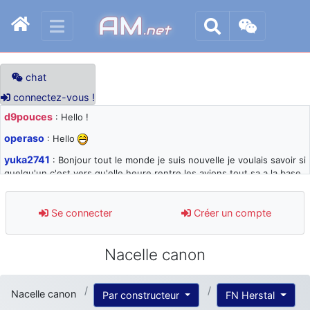
AM
.net
chat
connectez-vous !
d9pouces
: Hello !
operaso
: Hello
yuka2741
: Bonjour tout le monde je suis nouvelle je voulais savoir si
quelqu'un c'est vers qu'elle heure rentre les avions tout sa a la base
105 svp
d9pouces
: désolé pour les quelques blocages du site ces derniers
Se connecter
Créer un compte
jours : je teste des méthodes contre le spam et les bots trop nocifs
d9pouces
: Merci ! Un souvenir de la Ferté-Alais !
Nacelle canon
paxwax
: Super, la nouvelle bannière
d9pouces
: je suis un avion@,._,+ > lesquels ? je ne suis pas sûr de
Nacelle canon
Par constructeur
FN Herstal
comprendre