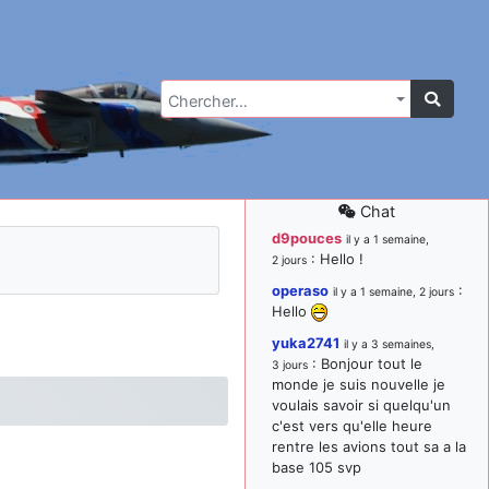
Chercher…
Chat
d9pouces
il y a 1 semaine,
: Hello !
2 jours
operaso
:
il y a 1 semaine, 2 jours
Hello
yuka2741
il y a 3 semaines,
: Bonjour tout le
3 jours
monde je suis nouvelle je
voulais savoir si quelqu'un
c'est vers qu'elle heure
rentre les avions tout sa a la
base 105 svp