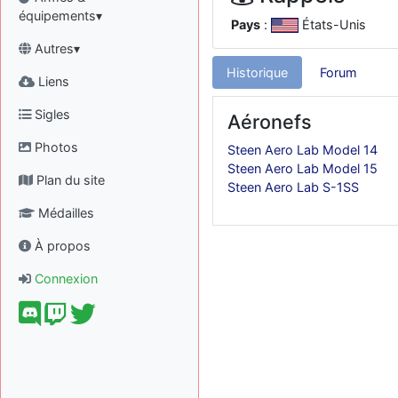
équipements▾
Pays
:
États-Unis
Autres▾
Historique
Forum
Liens
Sigles
Aéronefs
Photos
Steen Aero Lab Model 14
Steen Aero Lab Model 15
Plan du site
Steen Aero Lab S-1SS
Médailles
À propos
Connexion