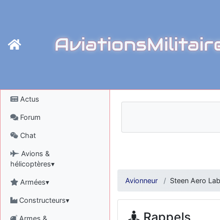
AviationsMilitair
Actus
Forum
Chat
Avions &
hélicoptères▾
Avionneur
Steen Aero La
Armées▾
Constructeurs▾
Rappels
Armes &