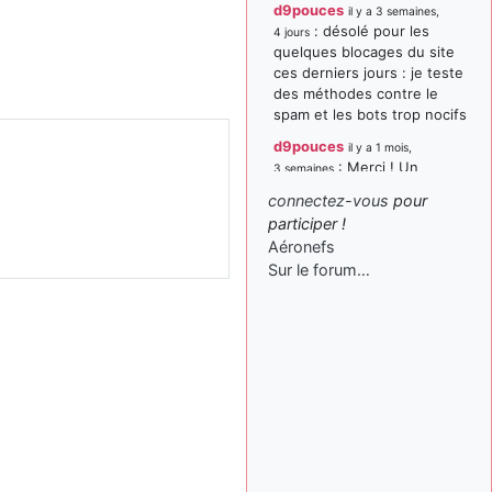
d9pouces
il y a 3 semaines,
: désolé pour les
4 jours
quelques blocages du site
ces derniers jours : je teste
des méthodes contre le
spam et les bots trop nocifs
d9pouces
il y a 1 mois,
: Merci ! Un
3 semaines
souvenir de la Ferté-Alais !
connectez-vous
pour
paxwax
:
participer !
il y a 1 mois, 3 semaines
Super, la nouvelle bannière
Aéronefs
Sur le forum…
d9pouces
il y a 2 mois,
: je suis un
1 semaine
avion@,._,+ > lesquels ? je
ne suis pas sûr de
comprendre
d9pouces
il y a 2 mois,
: ouakamois > si tu
1 semaine
parles du sujet sur l'Armée
de l'Air, bien sûr que oui !
je suis un avion@,._,+
il y a