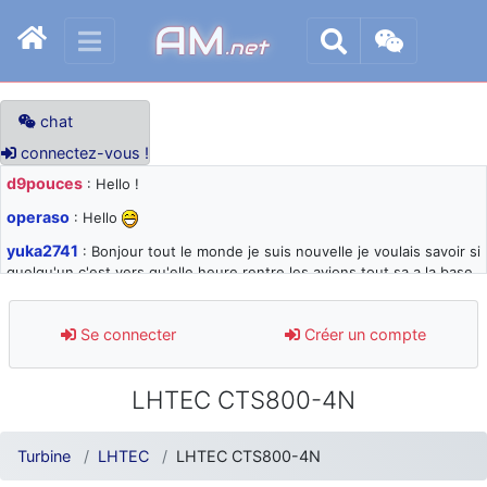
AM
.net
chat
connectez-vous !
d9pouces
: Hello !
operaso
: Hello
yuka2741
: Bonjour tout le monde je suis nouvelle je voulais savoir si
quelqu'un c'est vers qu'elle heure rentre les avions tout sa a la base
105 svp
d9pouces
: désolé pour les quelques blocages du site ces derniers
Se connecter
Créer un compte
jours : je teste des méthodes contre le spam et les bots trop nocifs
d9pouces
: Merci ! Un souvenir de la Ferté-Alais !
LHTEC CTS800-4N
paxwax
: Super, la nouvelle bannière
d9pouces
: je suis un avion@,._,+ > lesquels ? je ne suis pas sûr de
Turbine
LHTEC
LHTEC CTS800-4N
comprendre