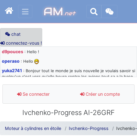
AM
.net
chat
connectez-vous !
d9pouces
: Hello !
operaso
: Hello
yuka2741
: Bonjour tout le monde je suis nouvelle je voulais savoir si
quelqu'un c'est vers qu'elle heure rentre les avions tout sa a la base
105 svp
d9pouces
: désolé pour les quelques blocages du site ces derniers
Se connecter
Créer un compte
jours : je teste des méthodes contre le spam et les bots trop nocifs
d9pouces
: Merci ! Un souvenir de la Ferté-Alais !
Ivchenko-Progress AI-26GRF
paxwax
: Super, la nouvelle bannière
d9pouces
: je suis un avion@,._,+ > lesquels ? je ne suis pas sûr de
Moteur à cylindres en étoile
Ivchenko-Progress
Ivchenko
comprendre