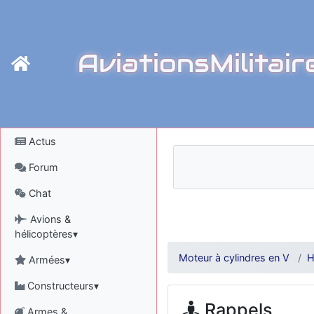
AviationsMilitair
Actus
Forum
Chat
Avions &
hélicoptères▾
Moteur à cylindres en V
H
Armées▾
Constructeurs▾
Rappels
Armes &