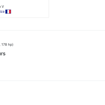
n V
iza
, 178 hp)
urs