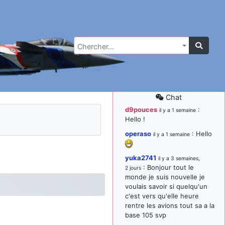
Chercher…
Chat
d9pouces
:
il y a 1 semaine
Hello !
operaso
: Hello
il y a 1 semaine
yuka2741
il y a 3 semaines,
: Bonjour tout le
2 jours
monde je suis nouvelle je
voulais savoir si quelqu'un
c'est vers qu'elle heure
rentre les avions tout sa a la
base 105 svp