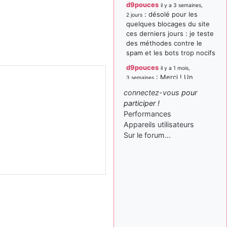
d9pouces
il y a 3 semaines,
: désolé pour les
2 jours
quelques blocages du site
ces derniers jours : je teste
des méthodes contre le
spam et les bots trop nocifs
d9pouces
il y a 1 mois,
: Merci ! Un
3 semaines
souvenir de la Ferté-Alais !
connectez-vous
pour
paxwax
:
participer !
il y a 1 mois, 3 semaines
Super, la nouvelle bannière
Performances
Appareils utilisateurs
d9pouces
il y a 2 mois,
Sur le forum…
: je suis un
1 semaine
avion@,._,+ > lesquels ? je
ne suis pas sûr de
comprendre
d9pouces
il y a 2 mois,
: ouakamois > si tu
1 semaine
parles du sujet sur l'Armée
de l'Air, bien sûr que oui !
je suis un avion@,._,+
il y a