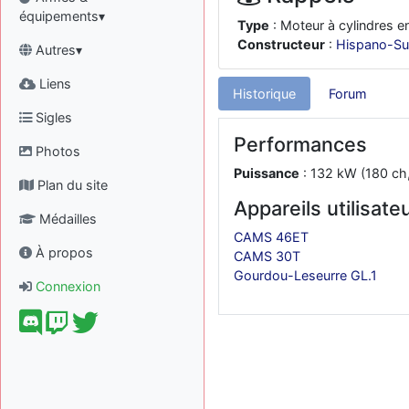
équipements▾
Type
: Moteur à cylindres e
Constructeur
:
Hispano-Su
Autres▾
Liens
Historique
Forum
Sigles
Performances
Photos
Puissance
: 132 kW (180 ch
Plan du site
Appareils utilisate
Médailles
CAMS 46ET
À propos
CAMS 30T
Gourdou-Leseurre GL.1
Connexion