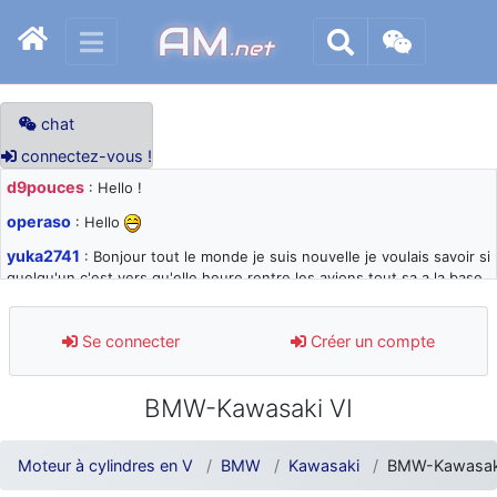
AM
.net
chat
connectez-vous !
d9pouces
: Hello !
operaso
: Hello
yuka2741
: Bonjour tout le monde je suis nouvelle je voulais savoir si
quelqu'un c'est vers qu'elle heure rentre les avions tout sa a la base
105 svp
d9pouces
: désolé pour les quelques blocages du site ces derniers
Se connecter
Créer un compte
jours : je teste des méthodes contre le spam et les bots trop nocifs
d9pouces
: Merci ! Un souvenir de la Ferté-Alais !
BMW-Kawasaki VI
paxwax
: Super, la nouvelle bannière
d9pouces
: je suis un avion@,._,+ > lesquels ? je ne suis pas sûr de
Moteur à cylindres en V
BMW
Kawasaki
BMW-Kawasak
comprendre