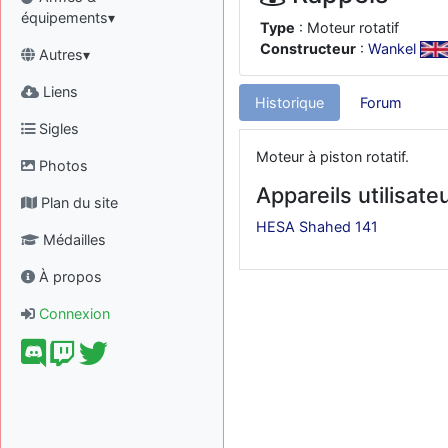
équipements▾
Type
: Moteur rotatif
Constructeur
:
Wankel
Autres▾
Liens
Historique
Forum
Sigles
Moteur à piston rotatif.
Photos
Appareils utilisate
Plan du site
HESA Shahed 141
Médailles
À propos
Connexion