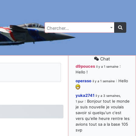
Chercher…
Chat
d9pouces
:
il y a 1 semaine
Hello !
operaso
: Hello
il y a 1 semaine
yuka2741
il y a 3 semaines,
: Bonjour tout le monde
1 jour
je suis nouvelle je voulais
savoir si quelqu'un c'est
vers qu'elle heure rentre les
avions tout sa a la base 105
svp