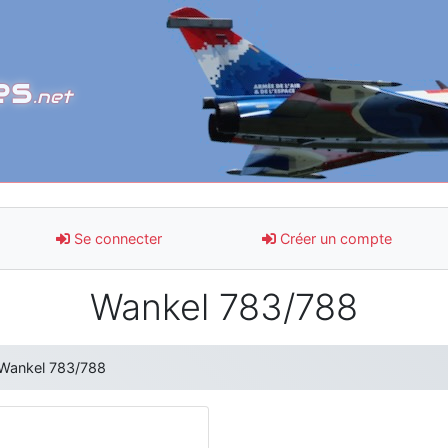
es
.net
Se connecter
Créer un compte
Wankel 783/788
Wankel 783/788