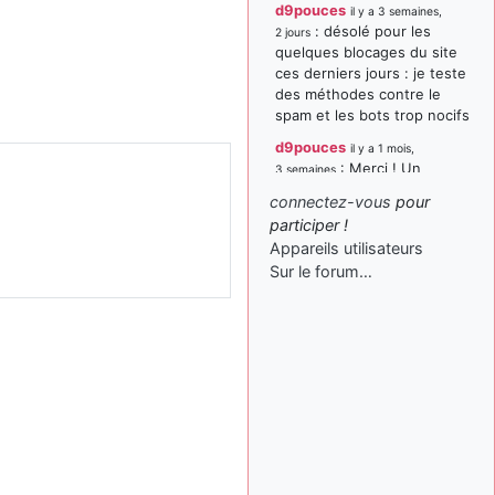
d9pouces
il y a 3 semaines,
: désolé pour les
2 jours
quelques blocages du site
ces derniers jours : je teste
des méthodes contre le
spam et les bots trop nocifs
d9pouces
il y a 1 mois,
: Merci ! Un
3 semaines
souvenir de la Ferté-Alais !
connectez-vous
pour
paxwax
:
participer !
il y a 1 mois, 3 semaines
Super, la nouvelle bannière
Appareils utilisateurs
Sur le forum…
d9pouces
il y a 2 mois,
: je suis un
1 semaine
avion@,._,+ > lesquels ? je
ne suis pas sûr de
comprendre
d9pouces
il y a 2 mois,
: ouakamois > si tu
1 semaine
parles du sujet sur l'Armée
de l'Air, bien sûr que oui !
je suis un avion@,._,+
il y a