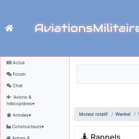
AviationsMilitair
Actus
Forum
Chat
Avions &
hélicoptères▾
Moteur rotatif
Wankel
Armées▾
Constructeurs▾
Rappels
Armes &