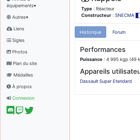
équipements▾
Type
: Réacteur
Constructeur
:
SNECMA
Autres▾
Liens
Historique
Forum
Sigles
Performances
Photos
Puissance
: 4 995 kgp (49 k
Plan du site
Appareils utilisate
Médailles
Dassault Super Etendard
À propos
Connexion