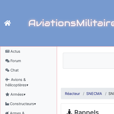
AviationsMilitair
Actus
Forum
Chat
Avions &
hélicoptères▾
Réacteur
SNECMA
SN
Armées▾
Constructeurs▾
Rappels
Armes &