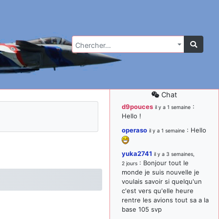
Chercher…
Chat
d9pouces
:
il y a 1 semaine
Hello !
operaso
: Hello
il y a 1 semaine
yuka2741
il y a 3 semaines,
: Bonjour tout le
2 jours
monde je suis nouvelle je
voulais savoir si quelqu'un
c'est vers qu'elle heure
rentre les avions tout sa a la
base 105 svp