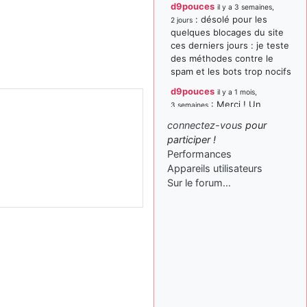
d9pouces
il y a 3 semaines,
: désolé pour les
2 jours
quelques blocages du site
ces derniers jours : je teste
des méthodes contre le
spam et les bots trop nocifs
d9pouces
il y a 1 mois,
: Merci ! Un
3 semaines
souvenir de la Ferté-Alais !
connectez-vous
pour
paxwax
:
participer !
il y a 1 mois, 3 semaines
Super, la nouvelle bannière
Performances
Appareils utilisateurs
d9pouces
il y a 2 mois,
Sur le forum…
: je suis un
1 semaine
avion@,._,+ > lesquels ? je
ne suis pas sûr de
comprendre
d9pouces
il y a 2 mois,
: ouakamois > si tu
1 semaine
parles du sujet sur l'Armée
de l'Air, bien sûr que oui !
je suis un avion@,._,+
il y a