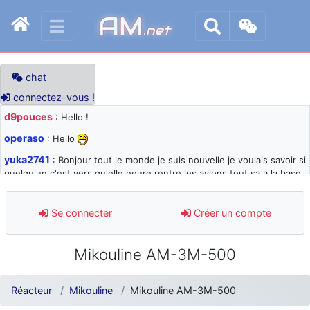
AM
.net
chat
connectez-vous !
d9pouces
: Hello !
operaso
: Hello
yuka2741
: Bonjour tout le monde je suis nouvelle je voulais savoir si
quelqu'un c'est vers qu'elle heure rentre les avions tout sa a la base
105 svp
d9pouces
: désolé pour les quelques blocages du site ces derniers
Se connecter
Créer un compte
jours : je teste des méthodes contre le spam et les bots trop nocifs
d9pouces
: Merci ! Un souvenir de la Ferté-Alais !
Mikouline AM-3M-500
paxwax
: Super, la nouvelle bannière
d9pouces
: je suis un avion@,._,+ > lesquels ? je ne suis pas sûr de
Réacteur
Mikouline
Mikouline AM-3M-500
comprendre