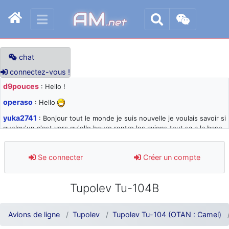
AM
.net
chat
connectez-vous !
d9pouces
: Hello !
operaso
: Hello
yuka2741
: Bonjour tout le monde je suis nouvelle je voulais savoir si
quelqu'un c'est vers qu'elle heure rentre les avions tout sa a la base
105 svp
d9pouces
: désolé pour les quelques blocages du site ces derniers
Se connecter
Créer un compte
jours : je teste des méthodes contre le spam et les bots trop nocifs
d9pouces
: Merci ! Un souvenir de la Ferté-Alais !
Tupolev Tu-104B
paxwax
: Super, la nouvelle bannière
d9pouces
: je suis un avion@,._,+ > lesquels ? je ne suis pas sûr de
Avions de ligne
Tupolev
Tupolev Tu-104 (OTAN : Camel)
comprendre