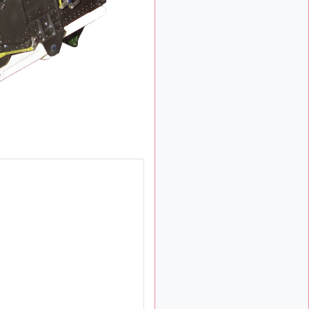
: Bonjour je
2 mois, 1 semaine
viens d'arriver il y a
quelques moi et quelques
avions n'ont pas les mêmes
noms qu'aujourd'hui
ouakamois
il y a 2 mois,
: Bonjourà toutes
2 semaines
et à tous.en espérantque
ces quelques images du
Pays Basque vous auront
plu ; Agur…
d9pouces
il y a 2 mois,
: Je me rattraperai
2 semaines
à la Ferté samedi
d9pouces
il y a 2 mois,
:
2 semaines
Malheureusement non
un
peu trop loin pour moi !
fox_50
:
il y a 2 mois, 2 semaines
Bonjour, certains parmis
vous étaient-ils présent au