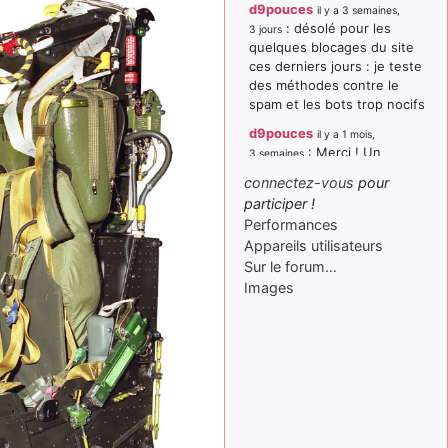
d9pouces
il y a 3 semaines,
: désolé pour les
3 jours
quelques blocages du site
ces derniers jours : je teste
des méthodes contre le
spam et les bots trop nocifs
d9pouces
il y a 1 mois,
: Merci ! Un
3 semaines
souvenir de la Ferté-Alais !
connectez-vous
pour
paxwax
:
participer !
il y a 1 mois, 3 semaines
Super, la nouvelle bannière
Performances
Appareils utilisateurs
d9pouces
il y a 2 mois,
Sur le forum…
: je suis un
1 semaine
avion@,._,+ > lesquels ? je
Images
ne suis pas sûr de
comprendre
d9pouces
il y a 2 mois,
: ouakamois > si tu
1 semaine
parles du sujet sur l'Armée
de l'Air, bien sûr que oui !
je suis un avion@,._,+
il y a