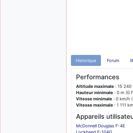
Historique
Forum
I
Performances
Altitude maximale
: 15 240 
Hauteur minimale
: 0 m (0 f
Vitesse minimale
: 0 km/h (
Vitesse maximale
: 1 111 k
Appareils utilisate
McDonnell Douglas F-4E
Lockheed F-104G