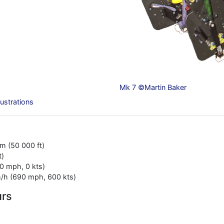
Mk 7 ©Martin Baker
llustrations
m (50 000 ft)
t)
0 mph, 0 kts)
m/h (690 mph, 600 kts)
urs