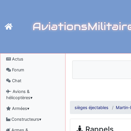
AviationsMilitair
Actus
Forum
Chat
Avions &
hélicoptères▾
sièges éjectables
Martin-
Armées▾
Constructeurs▾
Rappels
Armes &