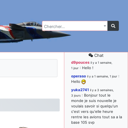
Chercher…
Chat
d9pouces
il y a 1 semaine,
: Hello !
1 jour
operaso
:
il y a 1 semaine, 1 jour
Hello
yuka2741
il y a 3 semaines,
: Bonjour tout le
3 jours
monde je suis nouvelle je
voulais savoir si quelqu'un
c'est vers qu'elle heure
rentre les avions tout sa a la
base 105 svp