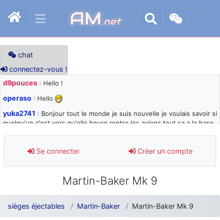
AM
.net
chat
connectez-vous !
d9pouces
: Hello !
operaso
: Hello
yuka2741
: Bonjour tout le monde je suis nouvelle je voulais savoir si
quelqu'un c'est vers qu'elle heure rentre les avions tout sa a la base
105 svp
d9pouces
: désolé pour les quelques blocages du site ces derniers
Se connecter
Créer un compte
jours : je teste des méthodes contre le spam et les bots trop nocifs
d9pouces
: Merci ! Un souvenir de la Ferté-Alais !
Martin-Baker Mk 9
paxwax
: Super, la nouvelle bannière
d9pouces
: je suis un avion@,._,+ > lesquels ? je ne suis pas sûr de
sièges éjectables
Martin-Baker
Martin-Baker Mk 9
comprendre