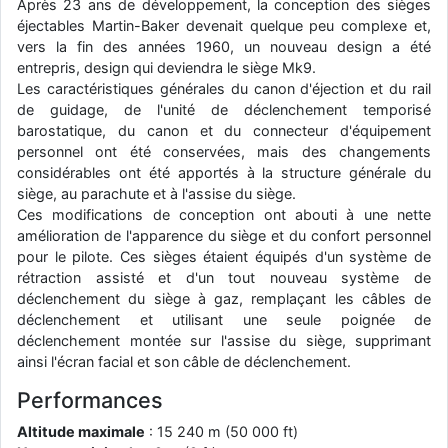
Après 23 ans de développement, la conception des sièges
d9pouces
: cette fois, c'est le Brésil et Singapour qui mettent le site
éjectables Martin-Baker devenait quelque peu complexe et,
par terre
vers la fin des années 1960, un nouveau design a été
entrepris, design qui deviendra le siège Mk9.
jericho
: Ah ben je peux te confirmer que j'étais resté dans le filtre…
Les caractéristiques générales du canon d'éjection et du rail
de guidage, de l'unité de déclenchement temporisé
d9pouces
: Désolé ! Mon filtrage a été un peu trop violent
barostatique, du canon et du connecteur d'équipement
manifestement
personnel ont été conservées, mais des changements
considérables ont été apportés à la structure générale du
tout voir
siège, au parachute et à l'assise du siège.
Ces modifications de conception ont abouti à une nette
amélioration de l'apparence du siège et du confort personnel
pour le pilote. Ces sièges étaient équipés d'un système de
rétraction assisté et d'un tout nouveau système de
déclenchement du siège à gaz, remplaçant les câbles de
déclenchement et utilisant une seule poignée de
déclenchement montée sur l'assise du siège, supprimant
ainsi l'écran facial et son câble de déclenchement.
Performances
Altitude maximale
: 15 240 m (50 000 ft)