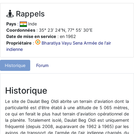
d9pouces
: ouakamois > si tu parles du sujet sur l'Armée de l'Air,
bien sûr que oui !
Rappels
je suis un avion@,._,+
: Bonjour je viens d'arriver il y a quelques
Pays
:
Inde
moi et quelques avions n'ont pas les mêmes noms qu'aujourd'hui
Coordonnées
: 35° 23’ 24”N, 77° 55’ 30”E
ouakamois
: Bonjourà toutes et à tous.en espérantque ces
Date de mise en service
: en 1962
quelques images du Pays Basque vous auront plu ; Agur…
Propriétaire
:
Bharatiya Vayu Sena Armée de l'air
d9pouces
: Je me rattraperai à la Ferté samedi
indienne
d9pouces
: Malheureusement non
un peu trop loin pour moi !
Historique
Forum
fox_50
: Bonjour, certains parmis vous étaient-ils présent au
meeting de Lann Bihoué de 2026 ?
cachée dans les pins
: Coucou et excellente année 2026 à tous et
Historique
au site!
jericho
: Bonne année et tous mes meilleurs voeux à tous pour
Le site de Daulat Beg Oldi abrite un terrain d'aviation dont la
2026 !
particularité est d'être établi à une altitude de 5 065 mètres,
little boy
: je vous souhaite un bon réveillon pour cette nouvelle
ce qui en ferait le plus haut terrain d'aviation opérationnel de
année!
la planète. Totalement isolé, Daulat Beg Oldi est uniquement
fréquenté (depuis 2008, auparavant de 1962 à 1965) par les
jericho
: Merci D9pouces, à mon tour de souhaiter un Joyeux Noël
avions de transport de l'armée de l'air indienne chargés du
et de bonnes fêtes de fin d'année.