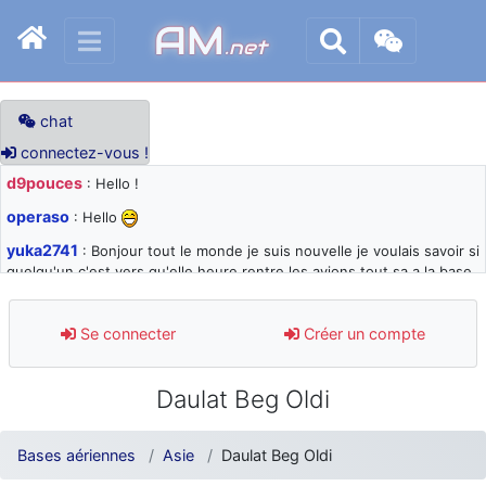
AM
.net
chat
connectez-vous !
d9pouces
: Hello !
operaso
: Hello
yuka2741
: Bonjour tout le monde je suis nouvelle je voulais savoir si
quelqu'un c'est vers qu'elle heure rentre les avions tout sa a la base
105 svp
d9pouces
: désolé pour les quelques blocages du site ces derniers
Se connecter
Créer un compte
jours : je teste des méthodes contre le spam et les bots trop nocifs
d9pouces
: Merci ! Un souvenir de la Ferté-Alais !
Daulat Beg Oldi
paxwax
: Super, la nouvelle bannière
d9pouces
: je suis un avion@,._,+ > lesquels ? je ne suis pas sûr de
Bases aériennes
Asie
Daulat Beg Oldi
comprendre