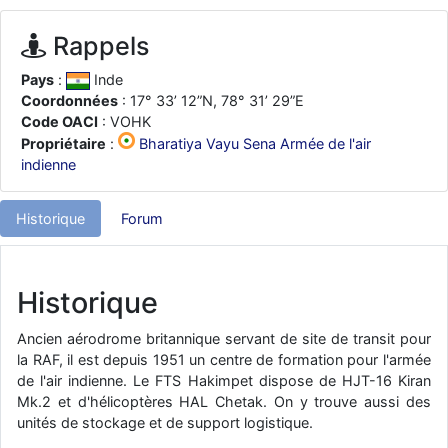
d9pouces
: ouakamois > si tu parles du sujet sur l'Armée de l'Air,
bien sûr que oui !
Rappels
je suis un avion@,._,+
: Bonjour je viens d'arriver il y a quelques
Pays
:
Inde
moi et quelques avions n'ont pas les mêmes noms qu'aujourd'hui
Coordonnées
: 17° 33’ 12”N, 78° 31’ 29”E
ouakamois
: Bonjourà toutes et à tous.en espérantque ces
Code OACI
: VOHK
quelques images du Pays Basque vous auront plu ; Agur…
Propriétaire
:
Bharatiya Vayu Sena Armée de l'air
d9pouces
: Je me rattraperai à la Ferté samedi
indienne
d9pouces
: Malheureusement non
un peu trop loin pour moi !
Historique
Forum
fox_50
: Bonjour, certains parmis vous étaient-ils présent au
meeting de Lann Bihoué de 2026 ?
cachée dans les pins
: Coucou et excellente année 2026 à tous et
Historique
au site!
jericho
: Bonne année et tous mes meilleurs voeux à tous pour
Ancien aérodrome britannique servant de site de transit pour
2026 !
la RAF, il est depuis 1951 un centre de formation pour l'armée
little boy
: je vous souhaite un bon réveillon pour cette nouvelle
de l'air indienne. Le FTS Hakimpet dispose de HJT-16 Kiran
année!
Mk.2 et d'hélicoptères HAL Chetak. On y trouve aussi des
unités de stockage et de support logistique.
jericho
: Merci D9pouces, à mon tour de souhaiter un Joyeux Noël
et de bonnes fêtes de fin d'année.