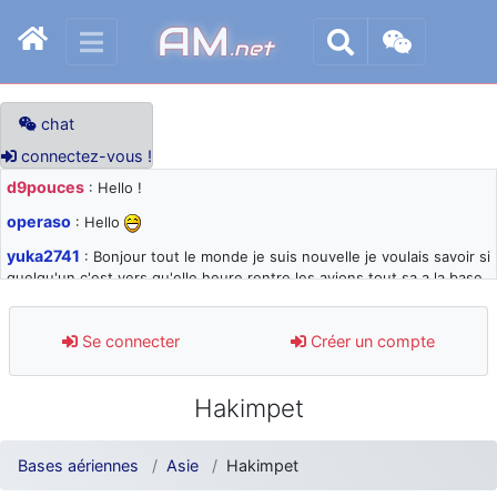
AM
.net
chat
connectez-vous !
d9pouces
: Hello !
operaso
: Hello
yuka2741
: Bonjour tout le monde je suis nouvelle je voulais savoir si
quelqu'un c'est vers qu'elle heure rentre les avions tout sa a la base
105 svp
d9pouces
: désolé pour les quelques blocages du site ces derniers
Se connecter
Créer un compte
jours : je teste des méthodes contre le spam et les bots trop nocifs
d9pouces
: Merci ! Un souvenir de la Ferté-Alais !
Hakimpet
paxwax
: Super, la nouvelle bannière
d9pouces
: je suis un avion@,._,+ > lesquels ? je ne suis pas sûr de
Bases aériennes
Asie
Hakimpet
comprendre